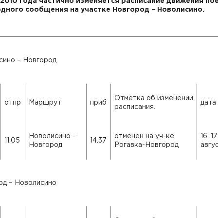
 2010 года частично изменяется расписание движения по
дного сообщения на участке Новгород – Новолисино.
сино – Новгород
Отметка об изменении
отпр
Маршрут
приб
дата
расписания.
Новолисино -
отменен на уч-ке
16, 17
11.05
14.37
Новгород
Рогавка-Новгород
авгу
од – Новолисино