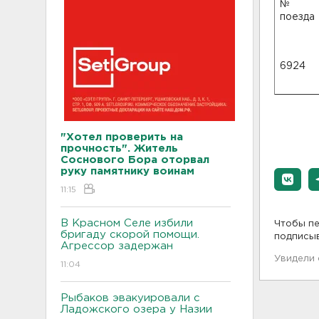
№
поезда
6924
"Хотел проверить на
прочность". Житель
Соснового Бора оторвал
руку памятнику воинам
11:15
В Красном Селе избили
Чтобы пе
бригаду скорой помощи.
подписы
Агрессор задержан
Увидели
11:04
Рыбаков эвакуировали с
Ладожского озера у Назии