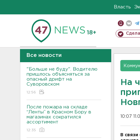
Власть
Э
18+
Сдела
Все новости
Коммун
"Больше не буду". Водителю
пришлось объясняться за
опасный дрифт на
На 
Суворовском
при
12:56
Нов
После пожара на складе
“Ленты” в Красном Бору в
10:07 11.
магазинах сократился
ассортимент
12:35
В связи