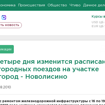
кономика
Происшествия
Общество
Чтиво
Дачное дел
Курсы 
USD ЦБ
ть новость
EUR ЦБ
икации
четыре дня изменится расписа
городных поездов на участке
город - Новолисино
08.2010
 с ремонтом железнодорожной инфраструктуры с 16 по 19