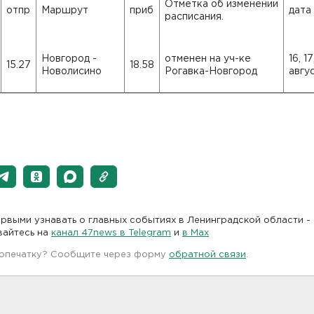
Отметка об изменении
отпр
Маршрут
приб
дата
расписания.
Новгород -
отменен на уч-ке
16, 17
15.27
18.58
Новолисино
Рогавка-Новгород
авгу
рвыми узнавать о главных событиях в Ленинградской области -
вайтесь на
канал 47news в Telegram
и
в Maх
 опечатку? Сообщите через форму
обратной связи
.