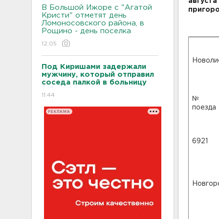
августа
В Большой Ижоре с "Агатой
пригоро
Кристи" отметят день
Ломоносовского района, в
Рощино - день поселка
12:05
Новоли
Под Киришами задержали
мужчину, который отправил
соседа палкой в больницу
11:44
№
поезда
РЕКЛАМА
6921
Новгор