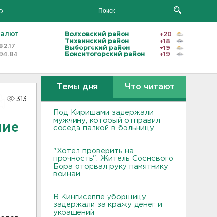
о
валют
Волховский район
+20
Тихвинский район
+18
82.17
Выборгский район
+19
94.84
Бокситогорский район
+19
Темы дня
Что читают
313
Под Киришами задержали
мужчину, который отправил
ние
соседа палкой в больницу
"Хотел проверить на
прочность". Житель Соснового
Бора оторвал руку памятнику
воинам
В Кингисеппе уборщицу
задержали за кражу денег и
украшений