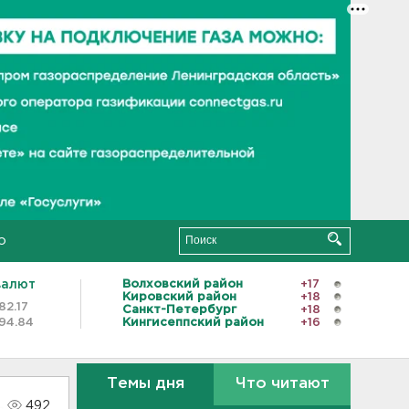
о
валют
Волховский район
+17
Кировский район
+18
82.17
Санкт-Петербург
+18
94.84
Кингисеппский район
+16
Темы дня
Что читают
492