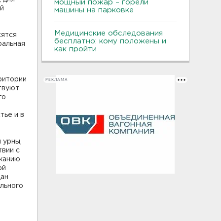
мощный пожар – горели
ой
машины на парковке
Медицинские обследования
сятся
бесплатно: кому положены и
ральная
как пройти
ритории
РЕКЛАМА
твуют
го
тье и в
 урны,
твии с
ржанию
ой
дан
льного