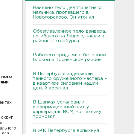
Найдено тело девятилетнего
мальчика, пропавшего в
Новогорелово. Он утонул
Обезглавленное тело дайвера,
погибшего на Ладоге, нашли в
районе Петербурга
Рабочего придавило бетонным
блоком в Тосненском районе
В Петербурге задержали
тного
тайного оружейного мастера –
иями
в квартире силовики нашли
целый арсенал
о
В Шапках установили
ектах,
информационный щит у
карьера для ВСМ, но технику
тормозят
 округ
х
ального
В ЖК Петербурга вспыхнул
 для