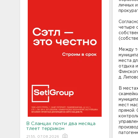
личных 
прокура
Согласно
четыре 
собствен
(собств
Между те
муницип
места дл
отдыха и
Финского
д. Липов
В местах
скамейки
муницип
мест мас
прямой. 
контрол
управле
В Сланцах почти два месяца
производ
тлеет террикон
патоген
21:55, 07.08.2026