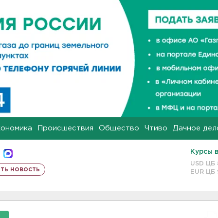
кономика
Происшествия
Общество
Чтиво
Дачное дел
Курсы 
USD ЦБ
ть новость
EUR ЦБ