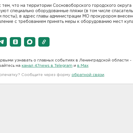
с тем, что на территории Сосновоборского городского округа
уют специально оборудованные пляжи (в том числе спасател
и посты), в адрес главы администрации МО прокурором внесен
вление с требованием принять меры к оборудованию мест куп
рвыми узнавать о главных событиях в Ленинградской области -
вайтесь на
канал 47news в Telegram
и
в Maх
 опечатку? Сообщите через форму
обратной связи
.