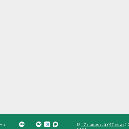
ма
©
47 новостей (47 news)