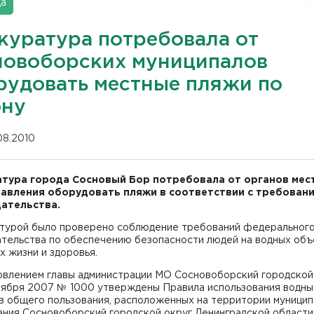
да
куратура потребовала от
новоборских муниципалов
рудовать местные пляжи по
ону
.08.2010
тура города Сосновый Бор потребовала от органов мес
авления оборудовать пляжи в соответствии с требован
ательства.
турой было проверено соблюдение требований федеральног
ательства по обеспечению безопасности людей на водных объ
х жизни и здоровья.
овлением главы администрации МО Сосновоборский городской
ктября 2007 № 1000 утверждены Правила использования водны
в общего пользования, расположенных на территории муницип
ния Сосновоборский городской округ Ленинградской области,