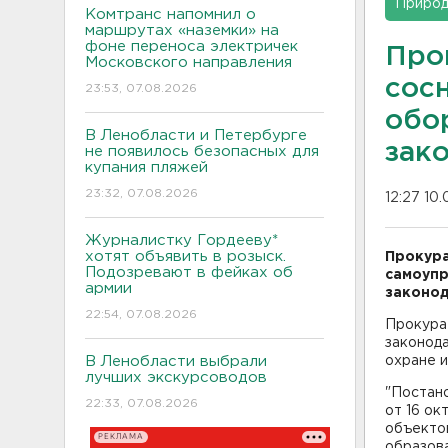
Приро
Комтранс напомнил о
маршрутах «наземки» на
фоне переноса электричек
Про
Московского направления
сос
23:53, 07.08.2026
обо
В Ленобласти и Петербурге
зак
не появилось безопасных для
купания пляжей
23:32, 07.08.2026
12:27 10
Журналистку Гордееву*
хотят объявить в розыск.
Прокура
Подозревают в фейках об
самоупр
армии
законод
22:54, 07.08.2026
Прокура
законод
В Ленобласти выбрали
охране и
лучших экскурсоводов
"Постан
22:33, 07.08.2026
от 16 о
объекто
РЕКЛАМА
образова