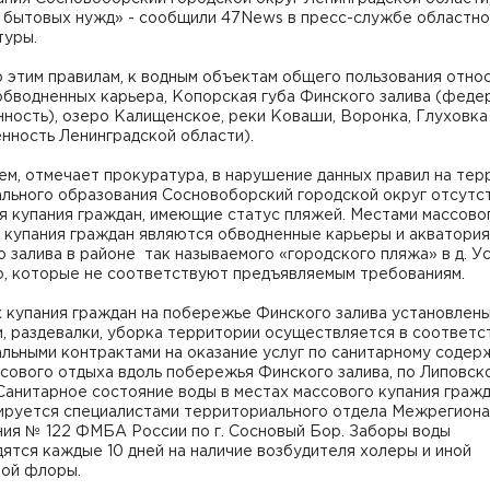
и бытовых нужд» - сообщили 47News в пресс-службе областн
туры.
 этим правилам, к водным объектам общего пользования отно
обводненных карьера, Копорская губа Финского залива (феде
ность), озеро Калищенское, реки Коваши, Воронка, Глуховка
енность Ленинградской области).
м, отмечает прокуратура, в нарушение данных правил на тер
ального образования Сосновоборский городской округ отсутс
я купания граждан, имеющие статус пляжей. Местами массово
 купания граждан являются обводненные карьеры и акватория
 залива в районе так называемого «городского пляжа» в д. Ус
о, которые не соответствуют предъявляемым требованиям.
 купания граждан на побережье Финского залива установлены
, раздевалки, уборка территории осуществляется в соответс
альными контрактами на оказание услуг по санитарному соде
сового отдыха вдоль побережья Финского залива, по Липовск
Санитарное состояние воды в местах массового купания граж
ируется специалистами территориального отдела Межрегиона
ния № 122 ФМБА России по г. Сосновый Бор. Заборы воды
ятся каждые 10 дней на наличие возбудителя холеры и иной
ной флоры.