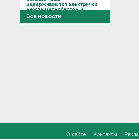
Задерживаются электрички
между Петербургом и
Ленобластью
Все новости
19:57, 07.08.2026
В Гатчине два
спецтранспорта не поделили
дорогу
19:36, 07.08.2026
Медведи Бу и Тяпа из «Дома
тигра» в Ленобласти
долетели до Ирландии
19:17, 07.08.2026
Больше десятка человек
утонули в Ленобласти за
июль
18:58, 07.08.2026
О сайте
Контакты
Рекла
Задерживаются "Сапсаны" из