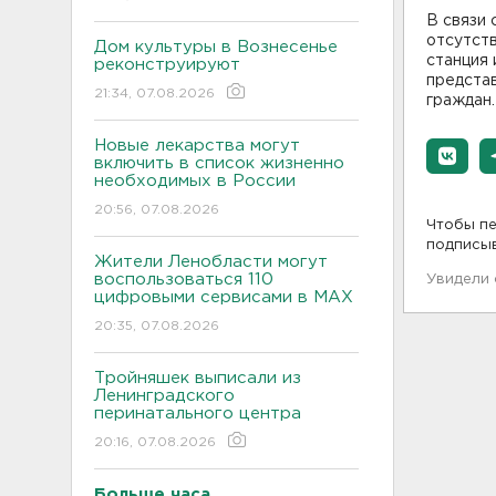
В связи 
отсутств
Дом культуры в Вознесенье
станция 
реконструируют
предста
21:34, 07.08.2026
граждан.
Новые лекарства могут
включить в список жизненно
необходимых в России
20:56, 07.08.2026
Чтобы пе
подписы
Жители Ленобласти могут
воспользоваться 110
Увидели
цифровыми сервисами в МАХ
20:35, 07.08.2026
Тройняшек выписали из
Ленинградского
перинатального центра
20:16, 07.08.2026
Больше часа.