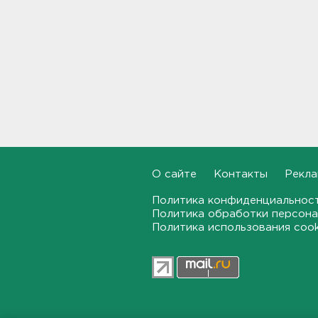
Новые лекарства могут
включить в список жизненно
необходимых в России
20:56
Жители Ленобласти могут
воспользоваться 110
цифровыми сервисами в МАХ
20:35
Тройняшек выписали из
Ленинградского
О сайте
Контакты
Рекла
перинатального центра
20:16
Политика конфиденциальнос
Политика обработки персона
Политика использования coo
Больше часа.
Задерживаются электрички
между Петербургом и
Ленобластью
19:57
В Гатчине два