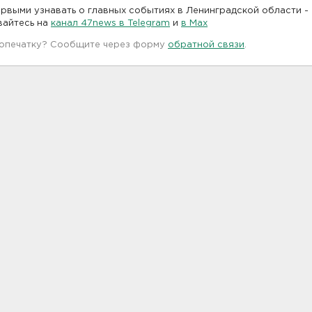
рвыми узнавать о главных событиях в Ленинградской области -
вайтесь на
канал 47news в Telegram
и
в Maх
 опечатку? Сообщите через форму
обратной связи
.