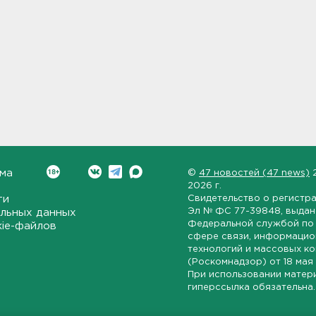
ма
©
47 новостей (47 news)
2026 г.
ти
Свидетельство о регистр
Эл № ФС 77-39848
, выда
льных данных
Федеральной службой по 
kie-файлов
сфере связи, информаци
технологий и массовых к
(Роскомнадзор) от
18 мая
При использовании матер
гиперссылка обязательна.