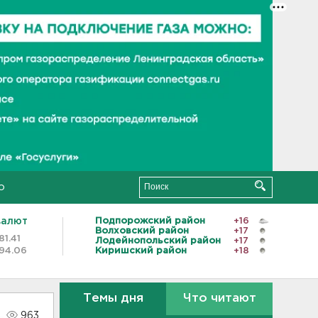
о
валют
Подпорожский район
+16
Волховский район
+17
81.41
Лодейнопольский район
+17
94.06
Киришский район
+18
Темы дня
Что читают
963