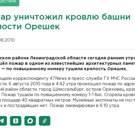
шествия
ар уничтожил кровлю башни
пости Орешек
08.2010
ском районе Ленинградской области сегодня ранним утр
ёл пожар в одном из известнейших архитектурных памя
 — по повышенному номеру тушили крепость Орешек.
бщили корреспонденту 47News в пресс-службе ГУ МЧС Росси
ти, 6 августа 2010 года в 4:42 утра произошел пожар по адре
й район области, город Шлиссельбург, остров Ореховец, кре
 Пожар тушили по повышенному номеру 1-1 бис. Сгорела кров
 площади 40 квадратных метров. Музейные экспонаты не пост
 и пострадавших нет. Пожар ликвидирован в 6:10 утра.