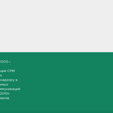
2005—
ации СМИ
но
надзору в
онных
оммуникаций
 2010г.
иалов