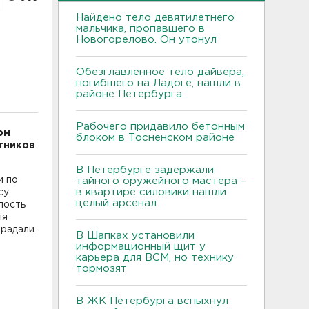
Найдено тело девятилетнего
мальчика, пропавшего в
Новогорелово. Он утонул
Обезглавленное тело дайвера,
погибшего на Ладоге, нашли в
районе Петербурга
Рабочего придавило бетонным
ом
блоком в Тосненском районе
тников
В Петербурге задержали
и по
тайного оружейного мастера –
в квартире силовики нашли
су:
целый арсенал
пость
ля
радали.
В Шапках установили
информационный щит у
карьера для ВСМ, но технику
тормозят
В ЖК Петербурга вспыхнул