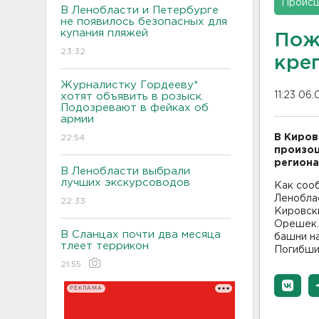
Проис
В Ленобласти и Петербурге
не появилось безопасных для
купания пляжей
Пож
23:32
кре
Журналистку Гордееву*
11:23 06.
хотят объявить в розыск.
Подозревают в фейках об
армии
В Киров
22:54
произош
региона
В Ленобласти выбрали
лучших экскурсоводов
Как соо
Леноблас
22:33
Кировски
Орешек.
В Сланцах почти два месяца
башни на
тлеет террикон
Погибших
21:55
РЕКЛАМА