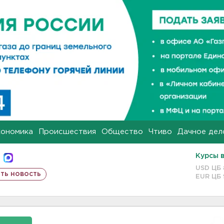
кономика
Происшествия
Общество
Чтиво
Дачное дел
Курсы 
USD ЦБ
ть новость
EUR ЦБ