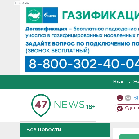
РЕКЛАМА
Власть
Э
18+
Сдела
Все новости