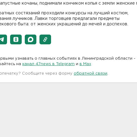
апустные кочаны, поднимали кончиком копья с земли женские 
ратных состязаний проходили конкурсы на лучший костюм,
ания лучников. Лавки торговцев предлагали предметы
кового быта: от женских украшений до мечей и доспехов.
рвыми узнавать о главных событиях в Ленинградской области -
вайтесь на
канал 47news в Telegram
и
в Maх
 опечатку? Сообщите через форму
обратной связи
.