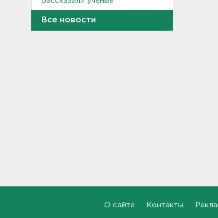
рассказали ученые
23:15, 08.08.2026
Все новости
В Петербурге и Ленобласти
сняли с продажи энергетики
„под губу“ из-за никотина в
составе
22:44, 08.08.2026
За день над Россией сбиты
360 украинских
беспилотников
22:11, 08.08.2026
Женщина прыгнула в Неву на
востоке Петербурга
21:41, 08.08.2026
В лобовом столкновении
автомобилей близ Киришей
пострадали дети
О сайте
Контакты
Рекла
21:17, 08.08.2026