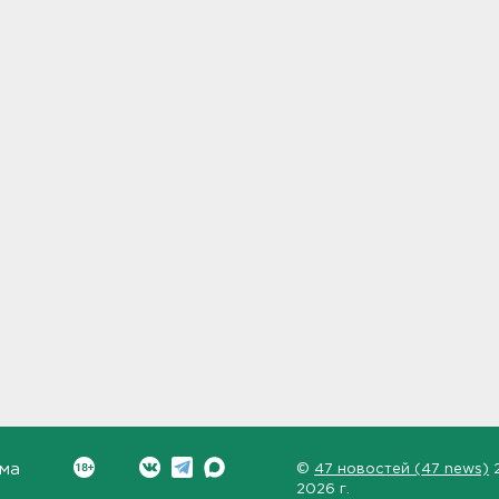
ма
©
47 новостей (47 news)
2026 г.