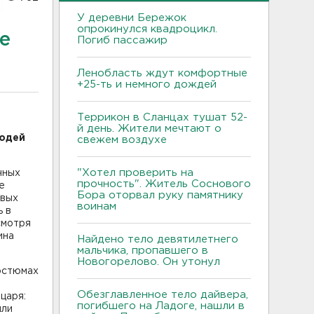
У деревни Бережок
опрокинулся квадроцикл.
е
Погиб пассажир
Ленобласть ждут комфортные
+25-ть и немного дождей
Террикон в Сланцах тушат 52-
й день. Жители мечтают о
людей
свежем воздухе
"Хотел проверить на
чных
прочность". Житель Соснового
е
Бора оторвал руку памятнику
овых
воинам
ь в
смотря
ина
Найдено тело девятилетнего
мальчика, пропавшего в
Новогорелово. Он утонул
остюмах
Обезглавленное тело дайвера,
царя:
погибшего на Ладоге, нашли в
или