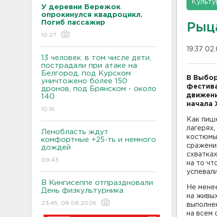
Культу
У деревни Бережок
опрокинулся квадроцикл.
Погиб пассажир
Рыц
10:27
19:37 02
13 человек. в том числе дети,
пострадали при атаке на
Белгород, под Курском
В Выбор
уничтожено более 150
фестива
дронов, под Брянском - около
движени
140
начала 
10:16
Как пиш
лагерях,
Ленобласть ждут
костюмы
комфортные +25-ть и немного
сражений
дождей
схватках
09:43
на то чт
успевали
В Кингисеппе отпраздновали
Не менее
День физкультурника
на живых
23:45, 08.08.2026
выполнен
на всем 