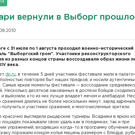
ра
ари вернули в Выборг прошло
.08.2010
ге с 31 июля по 1 августа проходил военно–исторический
ль "Выборгский гром". Участники реконструкторского
я из разных концов страны воссоздавали образ жизни 
XIV века.
ет
dp.ru
, в течение 5 дней участники фестиваля жили в палато
 полностью повторяя быт наших предков, и носили аутентичны
. Самые яркие моменты фестиваля — воссоздание средневек
. Несколько десятков закованных в доспехи бойцов сходилис
 и выясняли, кто из них лучше владеет мечом и алебардой. Не
о сражения длились не более нескольких минут, заряд адренал
 получить и участники сражения, и многочисленные зрители.
 красочно выглядели рыцарские турниры. Всадники в ярких к
 лошадях показывали свою удаль как в поединках, так и при
ии упражнений, входивших когда–то в программу обучения ры
скаку поражали концом копья мишень размером с блюдце, руб