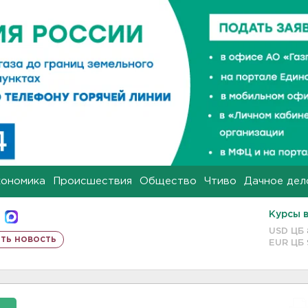
кономика
Происшествия
Общество
Чтиво
Дачное дел
Курсы 
USD ЦБ
ть новость
EUR ЦБ