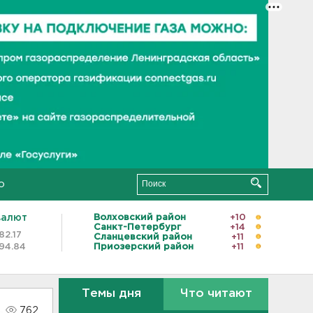
о
валют
Волховский район
+10
Санкт-Петербург
+14
82.17
Сланцевский район
+11
94.84
Приозерский район
+11
Темы дня
Что читают
762