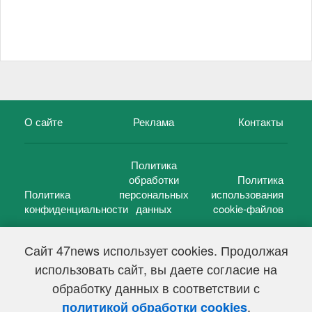
О сайте
Реклама
Контакты
Политика
обработки
Политика
Политика
персональных
использования
конфиденциальности
данных
cookie-файлов
Сайт 47news использует cookies. Продолжая
использовать сайт, вы даете согласие на
©
47 новостей (47 news)
2005 — 2026 г.
обработку данных в соответствии с
Свидетельство о регистрации СМИ Эл № ФС 77-39848, выдано
Федеральной службой по надзору в сфере связи,
.
политикой обработки cookies