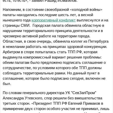
есть, то есть», - заявил Рашид Исмагилов.
Напомним, в состоянии своеобразной «холодной войны»
палаты находились последние шесть лет, а весной
нынешнего года
корпоративный конфликт
выплеснулся и на
страницы СМИ. Городская палата обвиняла областную в
нарушении территориального принципа деятельности и в
чрезмерно активной работе на территории города.
Областная, в свою очередь, обвиняла коллег из Петербурга
в нежелании работать на принципах здоровой конкуренции.
Арбитром в споре попыталась стать ТПП РФ, которая
выдвинула компромиссный вариант решения проблемы:
обеим палатам было предложено подписать соглашение о
сотрудничестве, по условиям которого обе ТПП должны
соблюдать территориальные рамки. Но данный пункт в
соглашение, которое было подписано сегодня, включен не
был.
По словам генерального директора УК "СевЗапПром"
Александра Утевского, спор решили без вмешательства
третьих сторон. «Президент ТПП РФ Евгений Примаков в
примирении двух сторон особого участия не принимал, лишь