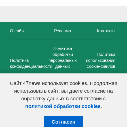
О сайте
Реклама
Контакты
Политика
обработки
Политика
Политика
персональных
использования
конфиденциальности
данных
cookie-файлов
Сайт 47news использует cookies. Продолжая
использовать сайт, вы даете согласие на
©
47 новостей (47 news)
2005 — 2026 г.
обработку данных в соответствии с
Свидетельство о регистрации СМИ Эл № ФС 77-39848, выдано
Федеральной службой по надзору в сфере связи,
.
политикой обработки cookies
информационных технологий и массовых коммуникаций
(Роскомнадзор) от 18 мая 2010г.
Согласен