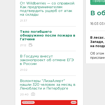
Приро
От Wildberries — со справкой.
Как предпринимателям
подтвердить ущерб от атак
В о
на склады
21:37
16:03 03
Тело погибшего
обнаружено после пожара в
В лесах
Гатчине
Западе,
21:12
на позд
Об этом
В Госдуму внесут
прислан
законопроект об отмене ЕГЭ
в России
21:02
Волонтеры "ЛизаАлерт"
нашли 320 человек за месяц в
Ленобласти и Петербурге
20:40
РЕКЛАМА