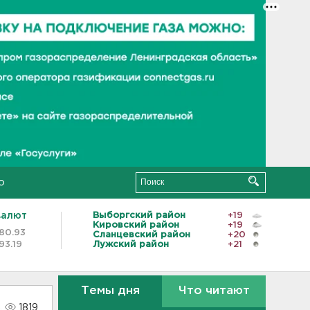
о
валют
Выборгский район
+19
Кировский район
+19
80.93
Сланцевский район
+20
93.19
Лужский район
+21
Темы дня
Что читают
1819