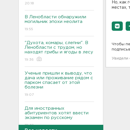
Но, как 
20:18
местах, 
В Ленобласти обнаружили
могильник эпохи неолита
19:55
"Духота, комары, слепни". В
Чтобы пе
Ленобласти с трудом, но
подписы
находят грибы и ягоды в лесу
Увидели
19:36
Ученые пришли к выводу, что
дача или проживание рядом с
парком спасает от этой
болезни
19:07
Для иностранных
абитуриентов хотят ввести
экзамен по русскому
18:49