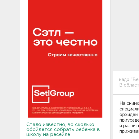
кадр "В
В област
На снимк
специали
орхидеи 
приусаде
Стало известно, во сколько
и развит
обойдется собрать ребенка в
приживаю
школу на ресейле