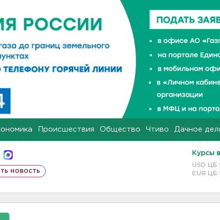
кономика
Происшествия
Общество
Чтиво
Дачное дел
Курсы 
USD ЦБ
ть новость
EUR ЦБ