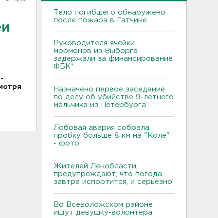
Тело погибшего обнаружено
после пожара в Гатчине
еи
Руководителя ячейки
мормонов из Выборга
задержали за финансирование
ФБК*
-
смотря
Назначено первое заседание
по делу об убийстве 9-летнего
мальчика из Петербурга
Лобовая авария собрала
пробку больше 8 км на "Коле"
- фото
Жителей Ленобласти
предупреждают, что погода
завтра испортится, и серьезно
Во Всеволожском районе
ищут девушку-волонтера