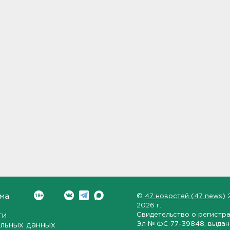
ма
©
47 новостей (47 news)
2026 г.
ти
Свидетельство о регистр
Эл № ФС 77-39848
, выда
льных данных