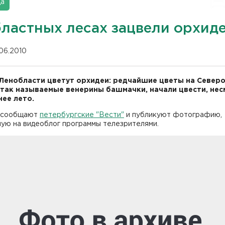
да
бластных лесах зацвели орхид
.06.2010
 Ленобласти цветут орхидеи: редчайшие цветы на Северо
 так называемые венерины башмачки, начали цвести, не
нее лето.
 сообщают
петербургские "Вести"
и публикуют фотографию,
ную на видеоблог программы телезрителями.