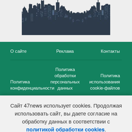
О сайте
Реклама
Контакты
Политика
обработки
Политика
Политика
персональных
использования
конфиденциальности
данных
cookie-файлов
Сайт 47news использует cookies. Продолжая
использовать сайт, вы даете согласие на
©
47 новостей (47 news)
2005 — 2026 г.
обработку данных в соответствии с
Свидетельство о регистрации СМИ Эл № ФС 77-39848, выдано
Федеральной службой по надзору в сфере связи,
.
политикой обработки cookies
информационных технологий и массовых коммуникаций