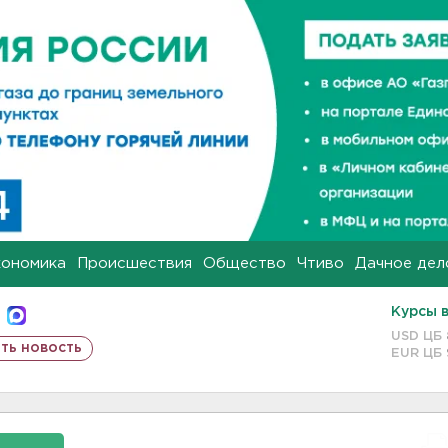
кономика
Происшествия
Общество
Чтиво
Дачное дел
Курсы 
USD ЦБ
ть новость
EUR ЦБ