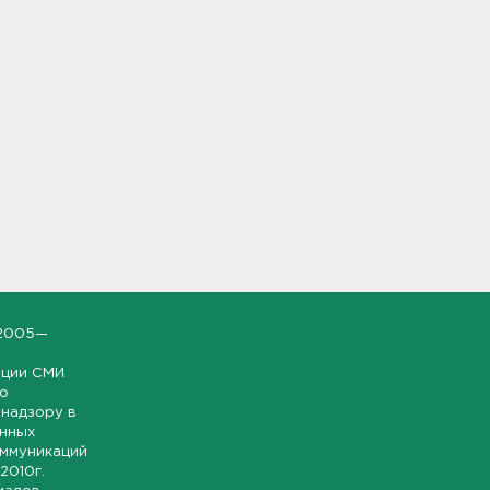
2005—
ации СМИ
но
надзору в
онных
оммуникаций
 2010г.