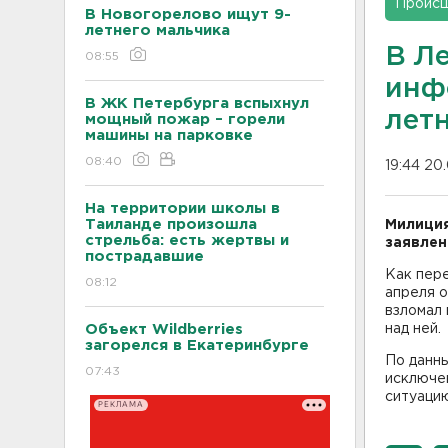
Проис
В Новогорелово ищут 9-
летнего мальчика
В Л
08:55
инф
В ЖК Петербурга вспыхнул
лет
мощный пожар – горели
машины на парковке
08:40
19:44 20
На территории школы в
Таиланде произошла
Милиция
стрельба: есть жертвы и
заявлен
пострадавшие
Как пер
08:12
апреля 
взломал 
Объект Wildberries
над ней.
загорелся в Екатеринбурге
По данн
07:43
исключен
ситуаци
РЕКЛАМА