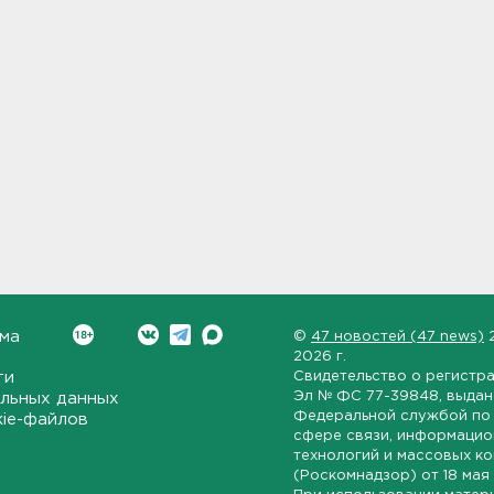
ма
©
47 новостей (47 news)
2026 г.
ти
Свидетельство о регистр
Эл № ФС 77-39848
, выда
льных данных
Федеральной службой по 
kie-файлов
сфере связи, информаци
технологий и массовых к
(Роскомнадзор) от
18 мая