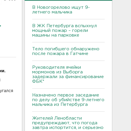
В Новогорелово ищут 9-
летнего мальчика
-
В ЖК Петербурга вспыхнул
мощный пожар – горели
машины на парковке
Тело погибшего обнаружено
после пожара в Гатчине
т
Руководителя ячейки
ии.
мормонов из Выборга
задержали за финансирование
8
ФБК*
угался
Назначено первое заседание
по делу об убийстве 9-летнего
мальчика из Петербурга
Жителей Ленобласти
предупреждают, что погода
завтра испортится, и серьезно