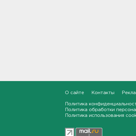
Староладожскую крепость
реставрируют. Как
собираются достроить
Тайничную башню
22:30, 06.08.2026
Мошенники меняют
общественные USB-зарядки.
Как уберечься от кражи
данных
22:02, 06.08.2026
От Wildberries — со справкой.
Как предпринимателям
подтвердить ущерб от атак
на склады
О сайте
Контакты
Рекла
21:37, 06.08.2026
Политика конфиденциальнос
Политика обработки персона
Тело погибшего
Политика использования coo
обнаружено после пожара в
Гатчине
21:12, 06.08.2026