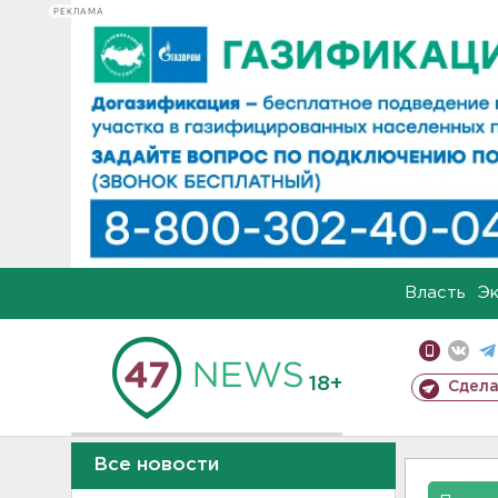
РЕКЛАМА
Власть
Э
18+
Сдела
Все новости