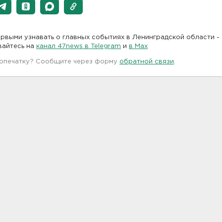
рвыми узнавать о главных событиях в Ленинградской области -
вайтесь на
канал 47news в Telegram
и
в Maх
 опечатку? Сообщите через форму
обратной связи
.