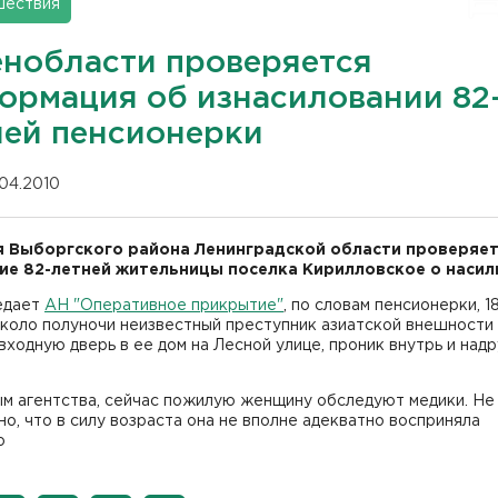
шествия
енобласти проверяется
ормация об изнаcиловании 82
ней пенсионерки
.04.2010
 Выборгского района Ленинградской области проверяе
ие 82-летней жительницы поселка Кирилловское о насил
едает
АН "Оперативное прикрытие"
, по словам пенсионерки, 1
около полуночи неизвестный преступник азиатской внешности
входную дверь в ее дом на Лесной улице, проник внутрь и надр
ым агентства, сейчас пожилую женщину обследуют медики. Не
о, что в силу возраста она не вполне адекватно восприняла
ю