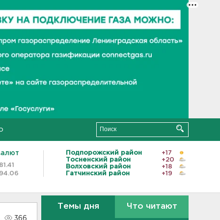
о
валют
Подпорожский район
+17
Тосненский район
+20
81.41
Волховский район
+18
94.06
Гатчинский район
+19
Темы дня
Что читают
366