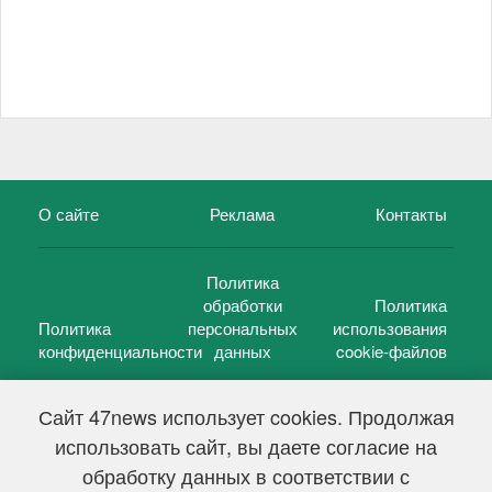
О сайте
Реклама
Контакты
Политика
обработки
Политика
Политика
персональных
использования
конфиденциальности
данных
cookie-файлов
Сайт 47news использует cookies. Продолжая
использовать сайт, вы даете согласие на
©
47 новостей (47 news)
2005 — 2026 г.
обработку данных в соответствии с
Свидетельство о регистрации СМИ Эл № ФС 77-39848, выдано