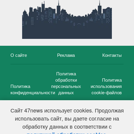
О сайте
Реклама
Контакты
Политика
обработки
Политика
Политика
персональных
использования
конфиденциальности
данных
cookie-файлов
Сайт 47news использует cookies. Продолжая
использовать сайт, вы даете согласие на
©
47 новостей (47 news)
2005 — 2026 г.
обработку данных в соответствии с
Свидетельство о регистрации СМИ Эл № ФС 77-39848, выдано
Федеральной службой по надзору в сфере связи,