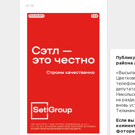
10:16
РЕКЛАМА
Публику
района 
«Высыла
Цветков
телефон
депутата
Никольс
на разде
вновь у
Тельмана
Если вы
коммент
фотореп