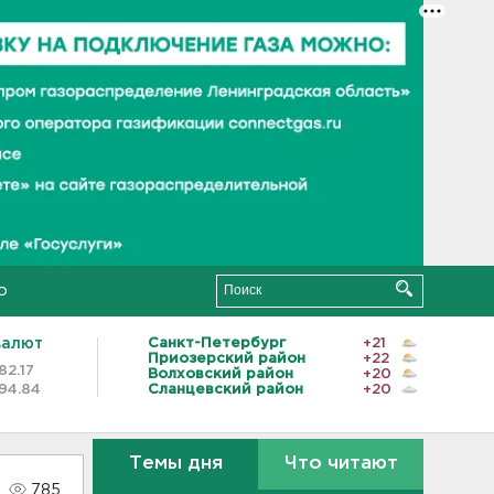
о
валют
Санкт-Петербург
+21
Приозерский район
+22
82.17
Волховский район
+20
94.84
Сланцевский район
+20
Темы дня
Что читают
785