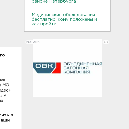
районе Петербурга
Медицинские обследования
бесплатно: кому положены и
как пройти
РЕКЛАМА
го
ник
ов МО
едес»
» у
на
тить в
ваши