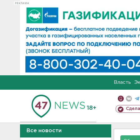
РЕКЛАМА
Власть
Э
18+
Сдела
Все новости