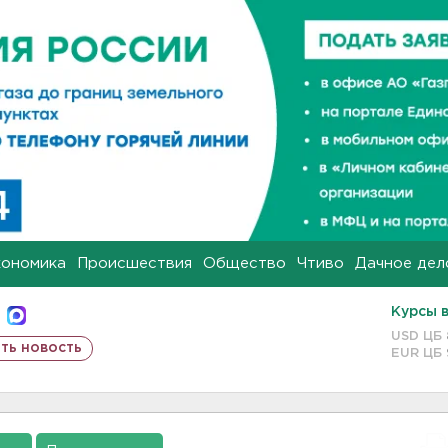
кономика
Происшествия
Общество
Чтиво
Дачное дел
Курсы 
USD ЦБ
ть новость
EUR ЦБ