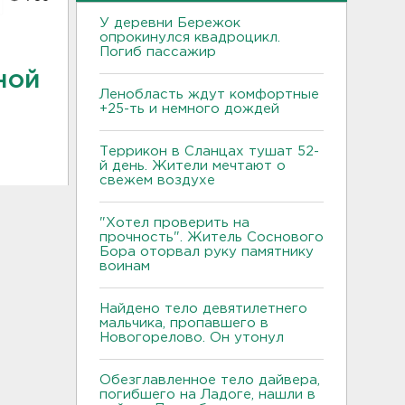
У деревни Бережок
опрокинулся квадроцикл.
Погиб пассажир
ной
Ленобласть ждут комфортные
+25-ть и немного дождей
Террикон в Сланцах тушат 52-
й день. Жители мечтают о
свежем воздухе
"Хотел проверить на
прочность". Житель Соснового
Бора оторвал руку памятнику
воинам
Найдено тело девятилетнего
мальчика, пропавшего в
Новогорелово. Он утонул
Обезглавленное тело дайвера,
погибшего на Ладоге, нашли в