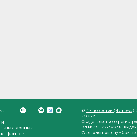
ма
©
47 новостей (47 news)
2026 г.
ти
Свидетельство о регистр
Эл № ФС 77-39848
, выда
льных данных
Федеральной службой по 
kie-файлов