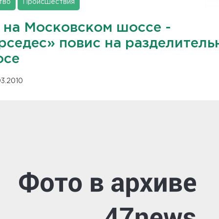
тво
Происшествия
 на Московском шоссе -
рседес» повис на разделитель
осе
03.2010