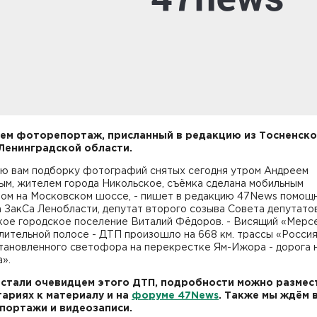
ем фоторепортаж, присланный в редакцию из Тосненско
Ленинградской области.
ю вам подборку фотографий снятых сегодня утром Андреем
ым, жителем города Никольское, съёмка сделана мобильным
ом на Московском шоссе, - пишет в редакцию 47News помощ
 ЗакСа Ленобласти, депутат второго созыва Совета депутат
кое городское поселение Виталий Фёдоров. - Висящий «Мерс
лительной полосе - ДТП произошло на 668 км. трассы «Россия
становленного светофора на перекрестке Ям-Ижора - дорога 
».
 стали очевидцем этого ДТП, подробности можно размес
ариях к материалу и на
форуме 47News
. Также мы ждём 
ортажи и видеозаписи.