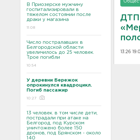
Общес
В Приозерске мужчину
госпитализировали в
тяжелом состоянии после
ДТП
драки у магазина
«Ме
11:08
пол
Число постралавших в
Белгородской области
13:26 19.
увеличилось до 25 человек.
Трое погибли
10:54
У деревни Бережок
опрокинулся квадроцикл.
Погиб пассажир
10:27
13 человек. в том числе дети,
пострадали при атаке на
Белгород, под Курском
уничтожено более 150
дронов, под Брянском - около
140