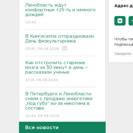
Ленобласть ждут
Адрес д
комфортные +25-ть и немного
дождей
09:43
В Кингисеппе отпраздновали
Чтобы пе
День физкультурника
подписы
23:45, 08.08.2026
Увидели
Как отстрочить старение
мозга за 30 минут в день –
рассказали ученые
23:15, 08.08.2026
В Петербурге и Ленобласти
сняли с продажи энергетики
„под губу“ из-за никотина в
составе
22:44, 08.08.2026
Все новости
За день над Россией сбиты