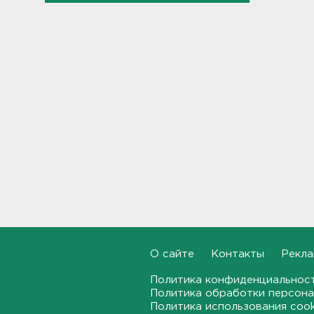
360 украинских
беспилотников
22:11, 08.08.2026
Женщина прыгнула в Неву на
востоке Петербурга
21:41, 08.08.2026
В лобовом столкновении
автомобилей близ Киришей
пострадали дети
21:17, 08.08.2026
Петербургские мосты
окрасятся в цвета
Ленинградской Победы 9
августа
О сайте
Контакты
Рекла
20:48, 08.08.2026
Политика конфиденциальнос
Молоку не место на дверце, а
Политика обработки персона
бананам – внизу. Как
Политика использования coo
правильно заполнять