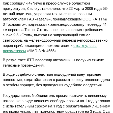
Как сообщили 47News в пресс-службе областной
прокуратуры, было установлено, что 22 марта 2009 года 53-
летний водитель, управляя технически исправным
автомобилем ГАЗ «Газель», принадлежащем ООО «АТП №
3 Тосноавто», подъезжая к железнодорожному переезду 41
км перегона Тосно- Стекольное, не выполнил требования
знака 2.5 «Стоп», выехал на запрещающий сигнал
светофора, на железнодорожный переезд непосредственно
перед приближающимся локомотивом и
столкнулся с
локомотивом
«ЧМЭ-3 № 4666».
В результате ДТП пассажир автомашины получил тяжкие
телесные повреждения.
В ходе судебного следствия подсудимый вину признал
полностью, ходатайствовал о рассмотрении уголовного дела
в особом порядке, без проведения судебного следствия.
Государственный обвинитель просил назначить виновному
наказание в виде лишения свободы сроком на 1 год, условно
с испытательным сроком на 1 год с обязательным лишением
его права управлять транспортным средством на 3 года. Суд