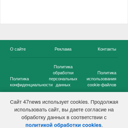
О сайте
Реклама
Контакты
Политика
обработки
Политика
Политика
персональных
использования
конфиденциальности
данных
cookie-файлов
Сайт 47news использует cookies. Продолжая
использовать сайт, вы даете согласие на
©
47 новостей (47 news)
2005 — 2026 г.
обработку данных в соответствии с
Свидетельство о регистрации СМИ Эл № ФС 77-39848, выдано
Федеральной службой по надзору в сфере связи,
.
политикой обработки cookies
информационных технологий и массовых коммуникаций