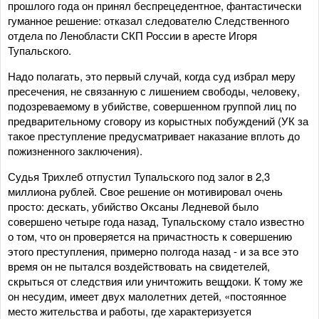
прошлого года он принял беспрецедентное, фантастически
гуманное решение: отказал следователю Следственного
отдела по Ленобласти СКП России в аресте Игоря
Тупальского.
Надо полагать, это первый случай, когда суд избрал меру
пресечения, не связанную с лишением свободы, человеку,
подозреваемому в убийстве, совершенном группой лиц по
предварительному сговору из корыстных побуждений (УК за
такое преступление предусматривает наказание вплоть до
пожизненного заключения).
Судья Трихлеб отпустил Тупальского под залог в 2,3
миллиона рублей. Свое решение он мотивировал очень
просто: дескать, убийство Оксаны Ледневой было
совершено четыре года назад, Тупальскому стало известно
о том, что он проверяется на причастность к совершению
этого преступления, примерно полгода назад - и за все это
время он не пытался воздействовать на свидетелей,
скрыться от следствия или уничтожить вещдоки. К тому же
он несудим, имеет двух малолетних детей, «постоянное
место жительства и работы, где характеризуется