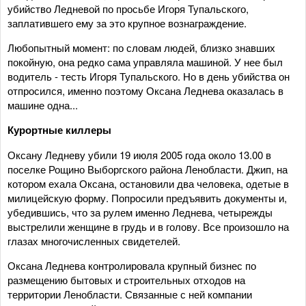
убийство Ледневой по просьбе Игоря Тупальского,
заплатившего ему за это крупное вознаграждение.
Любопытный момент: по словам людей, близко знавших
покойную, она редко сама управляла машиной. У нее был
водитель - тесть Игоря Тупальского. Но в день убийства он
отпросился, именно поэтому Оксана Леднева оказалась в
машине одна...
Курортные киллеры
Оксану Ледневу убили 19 июля 2005 года около 13.00 в
поселке Рощино Выборгского района Ленобласти. Джип, на
котором ехала Оксана, остановили два человека, одетые в
милицейскую форму. Попросили предъявить документы и,
убедившись, что за рулем именно Леднева, четырежды
выстрелили женщине в грудь и в голову. Все произошло на
глазах многочисленных свидетелей.
Оксана Леднева контролировала крупный бизнес по
размещению бытовых и строительных отходов на
территории Ленобласти. Связанные с ней компании