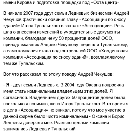
имени Кирова и подготовка площадки под «Охта центр».
В начале 2007 года друг семьи Ледневых бизнесмен Андрей
Чекушов фактически обвинил главу «Ассоциации по сносу
зданий» Игоря Тупальского в захвате «Ассоциации». Речь
шла о внесении изменений в учредительные документы
компании, благодаря чему 50 процентов долей ООО,
принадлежавших Андрею Чекушову, перешли Тупальскому,
а сама компания стала подконтрольной ООО «Холдинговая
компания «Ассоциация по сносу зданий», возглавляемому
тем же Тупальским.
Вот что рассказал по этому поводу Андрей Чекушов:
- Я - друг семьи Ледневых. В 2004 году Оксана попросила
меня стать номинальным владельцем этих долей. Я
согласился. Владельцем других 50 процентов долей была,
насколько я понимаю, жена Игоря Тупальского. В то время я
в дела «Ассоциации» не вникал, потому что мое участие в
данной фирме было чисто номинальным - Оксана и Борис
Ледневы доверяли мне. Реально делами компании
занимались Леднева и Тупальский.