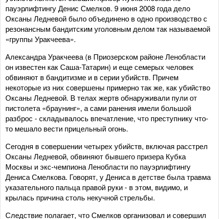
пауэрлифтингу Денис Смелков. 9 июня 2008 года дело
Оксаны Ледневой было объединено в одно производство с
резонансным бандитским уголовным делом так называемой
«группы Уракчеева».
Александра Уракчеева (в Приозерском районе Ленобласти
он известен как Саша-Татарин) и еще семерых человек
обвиняют в бандитизме и в серии убийств. Причем
некоторые из них совершены примерно так же, как убийство
Оксаны Ледневой. В телах жертв обнаруживали пули от
пистолета «браунинг», а сами ранения имели большой
разброс - складывалось впечатление, что преступнику что-
то мешало вести прицельный огонь.
Сегодня в совершении четырех убийств, включая расстрел
Оксаны Ледневой, обвиняют бывшего призера Кубка
Москвы и экс-чемпиона Ленобласти по пауэрлифтингу
Дениса Смелкова. Говорят, у Дениса в детстве была травма
указательного пальца правой руки - в этом, видимо, и
крылась причина столь некучной стрельбы.
Следствие полагает, что Смелков организовал и совершил