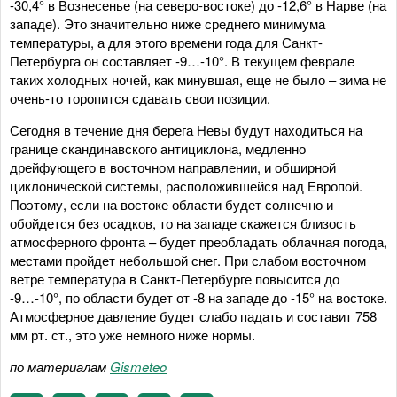
-30,4° в Вознесенье (на северо-востоке) до -12,6° в Нарве (на
западе). Это значительно ниже среднего минимума
температуры, а для этого времени года для Санкт-
Петербурга он составляет -9…-10°. В текущем феврале
таких холодных ночей, как минувшая, еще не было – зима не
очень-то торопится сдавать свои позиции.
Сегодня в течение дня берега Невы будут находиться на
границе скандинавского антициклона, медленно
дрейфующего в восточном направлении, и обширной
циклонической системы, расположившейся над Европой.
Поэтому, если на востоке области будет солнечно и
обойдется без осадков, то на западе скажется близость
атмосферного фронта – будет преобладать облачная погода,
местами пройдет небольшой снег. При слабом восточном
ветре температура в Санкт-Петербурге повысится до
-9…-10°, по области будет от -8 на западе до -15° на востоке.
Атмосферное давление будет слабо падать и составит 758
мм рт. ст., это уже немного ниже нормы.
по материалам
Gismeteo