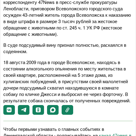
корреспонденту 47News в пресс-службе прокуратуры
Ленобласти, приговором Всеволожского городского суда
осужден 43-летний житель города Всеволожска к наказанию
в виде штрафа в размере 3 тысяч рублей за жестокое
обращение с животными по ст. 245 ч. 1 УК РФ (жестокое
обращение с животными).
В суде подсудимый вину признал полностью, раскаялся в
содеянном.
18 августа 2009 года в городе Всеволожске, находясь в
состоянии алкогольного опьянения по месту жительства в
своей квартире, расположенной на 5 этаже дома, из
хулиганских побуждений, в присутствии своей малолетней
дочери подсудимый схватил находившуюся в комнате
собаку по кличке Джесси и выбросил ее через форточку. В
результате собака скончалась от полученных повреждений.
Чтобы первыми узнавать о главных событиях в
Ленинградской области - подписывайтесь на
канал 47news в