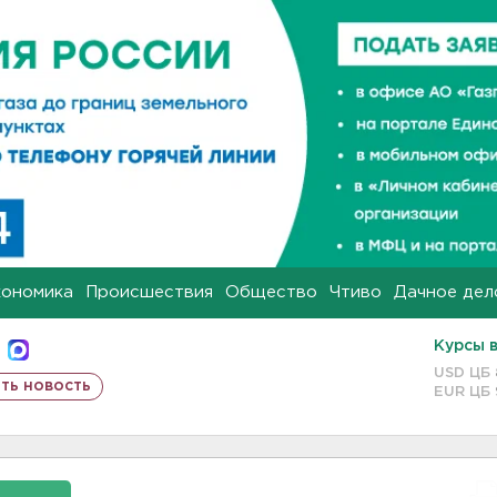
кономика
Происшествия
Общество
Чтиво
Дачное дел
Курсы 
USD ЦБ
ть новость
EUR ЦБ