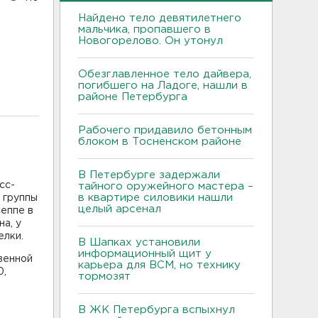
Найдено тело девятилетнего
мальчика, пропавшего в
Новогорелово. Он утонул
Обезглавленное тело дайвера,
погибшего на Ладоге, нашли в
районе Петербурга
Рабочего придавило бетонным
блоком в Тосненском районе
В Петербурге задержали
сс-
тайного оружейного мастера –
в квартире силовики нашли
 группы
целый арсенал
еппе в
а, у
елки.
В Шапках установили
информационный щит у
твенной
карьера для ВСМ, но технику
0,
тормозят
В ЖК Петербурга вспыхнул