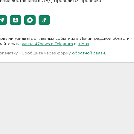
нные доставлены в ОВД. Проводится проверка.
рвыми узнавать о главных событиях в Ленинградской области -
вайтесь на
канал 47news в Telegram
и
в Maх
 опечатку? Сообщите через форму
обратной связи
.