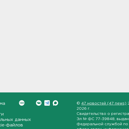
ма
©
47 новостей (47 news)
2026 г.
ти
Свидетельство о регистр
Эл № ФС 77-39848
, выда
льных данных
Федеральной службой по 
kie-файлов