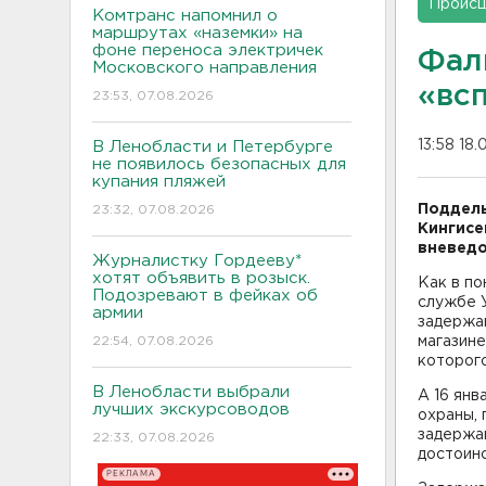
Проис
Комтранс напомнил о
маршрутах «наземки» на
фоне переноса электричек
Фал
Московского направления
«вс
23:53, 07.08.2026
13:58 18.
В Ленобласти и Петербурге
не появилось безопасных для
купания пляжей
Поддель
23:32, 07.08.2026
Кингисе
вневедо
Журналистку Гордееву*
хотят объявить в розыск.
Как в по
Подозревают в фейках об
службе У
армии
задержан
22:54, 07.08.2026
магазине
которого
В Ленобласти выбрали
А 16 янв
лучших экскурсоводов
охраны, 
задержа
22:33, 07.08.2026
достоинс
РЕКЛАМА