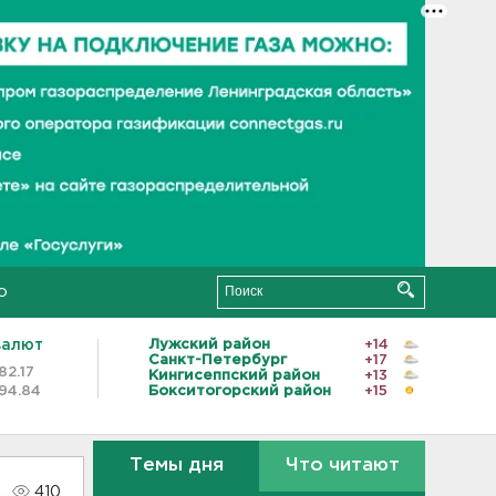
о
валют
Лужский район
+14
Санкт-Петербург
+17
82.17
Кингисеппский район
+13
94.84
Бокситогорский район
+15
Темы дня
Что читают
410