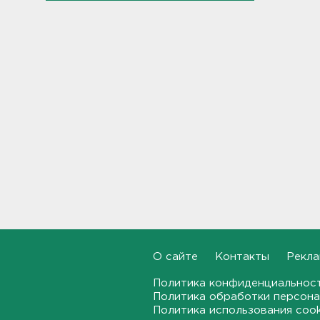
Дом культуры в Вознесенье
реконструируют
21:34, 07.08.2026
Новые лекарства могут
включить в список жизненно
необходимых в России
20:56, 07.08.2026
Жители Ленобласти могут
воспользоваться 110
цифровыми сервисами в МАХ
20:35, 07.08.2026
Тройняшек выписали из
Ленинградского
О сайте
Контакты
Рекла
перинатального центра
Политика конфиденциальнос
20:16, 07.08.2026
Политика обработки персона
Политика использования coo
Больше часа.