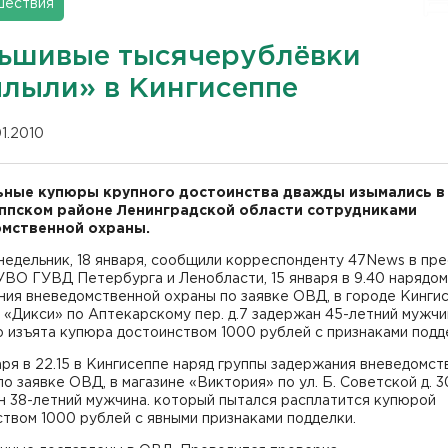
шествия
ьшивые тысячерублёвки
плыли» в Кингисеппе
01.2010
ные купюры крупного достоинства дважды изымались в
ппском районе Ленинградской области сотрудниками
мственной охраны.
недельник, 18 января, сообщили корреспонденту 47News в пре
ВО ГУВД Петербурга и Ленобласти, 15 января в 9.40 нарядом
ия вневедомственной охраны по заявке ОВД, в городе Кингис
 «Дикси» по Аптекарскому пер. д.7 задержан 45-летний мужчин
 изъята купюра достоинством 1000 рублей с признаками подд
аря в 22.15 в Кингисеппе наряд группы задержания вневедомс
по заявке ОВД, в магазине «Виктория» по ул. Б. Советской д. 3
н 38-летний мужчина. который пытался расплатится купюрой
твом 1000 рублей с явными признаками подделки.