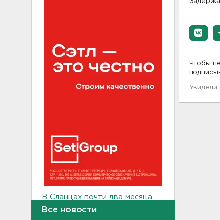
Задержа
Чтобы пе
подписы
Увидели
В Сланцах почти два месяца
тлеет террикон
Все новости
21:55, 07.08.2026