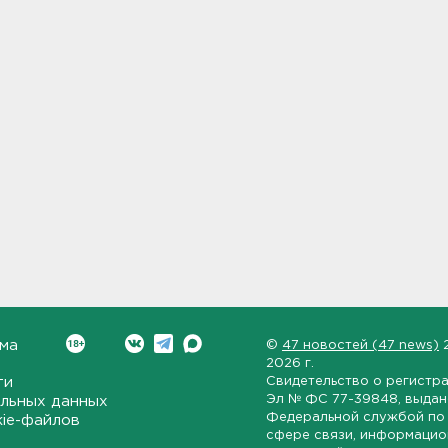
ма
©
47 новостей (47 news)
2026 г.
ти
Свидетельство о регистр
Эл № ФС 77-39848
, выда
льных данных
Федеральной службой по 
kie-файлов
сфере связи, информаци