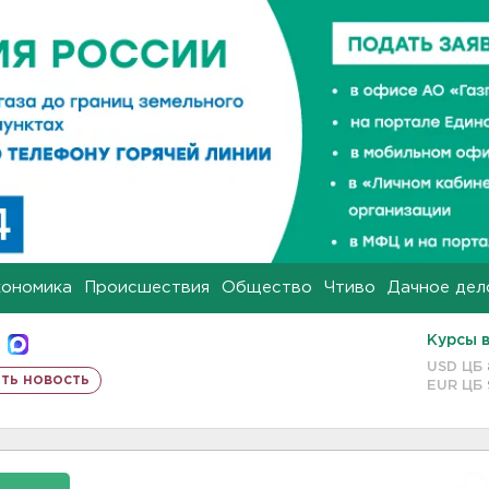
кономика
Происшествия
Общество
Чтиво
Дачное дел
Курсы 
USD ЦБ
ть новость
EUR ЦБ