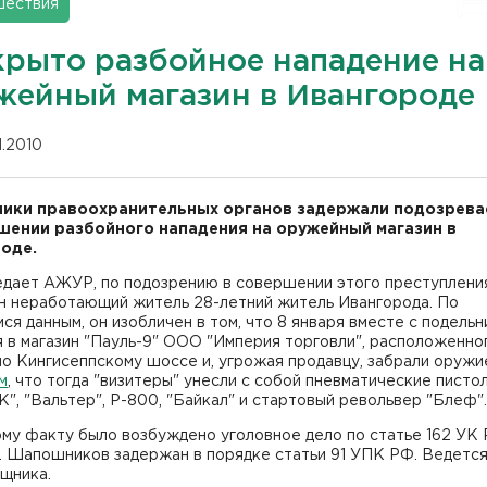
шествия
крыто разбойное нападение на
жейный магазин в Ивангороде
01.2010
ики правоохранительных органов задержали подозрева
шении разбойного нападения на оружейный магазин в
оде.
едает АЖУР, по подозрению в совершении этого преступлени
н неработающий житель 28-летний житель Ивангорода. По
я данным, он изобличен в том, что 8 января вместе с подель
 в магазин "Пауль-9" ООО "Империя торговли", расположенно
по Кингисеппскому шоссе и, угрожая продавцу, забрали оружи
м
, что тогда "визитеры" унесли с собой пневматические писто
", "Вальтер", Р-800, "Байкал" и стартовый револьвер "Блеф".
ому факту было возбуждено уголовное дело по статье 162 УК
. Шапошников задержан в порядке статьи 91 УПК РФ. Ведется
щника.