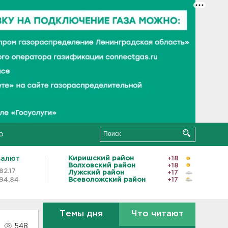
о
валют
Киришский район
+18
Волховский район
+18
82.17
Лужский район
+17
94.84
Всеволожский район
+17
Темы дня
Что читают
548