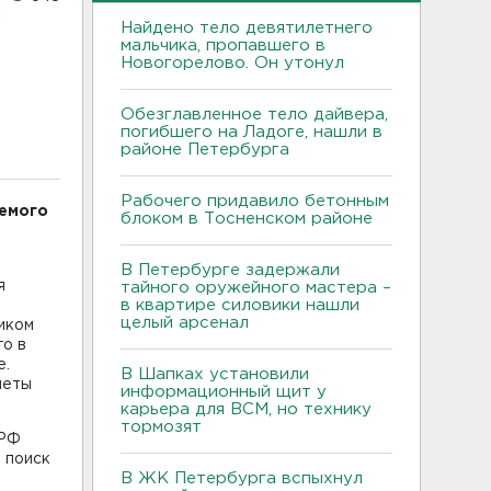
Найдено тело девятилетнего
мальчика, пропавшего в
Новогорелово. Он утонул
Обезглавленное тело дайвера,
погибшего на Ладоге, нашли в
районе Петербурга
Рабочего придавило бетонным
емого
блоком в Тосненском районе
В Петербурге задержали
я
тайного оружейного мастера –
в квартире силовики нашли
целый арсенал
ником
го в
е.
В Шапках установили
леты
информационный щит у
карьера для ВСМ, но технику
тормозят
 РФ
 поиск
В ЖК Петербурга вспыхнул