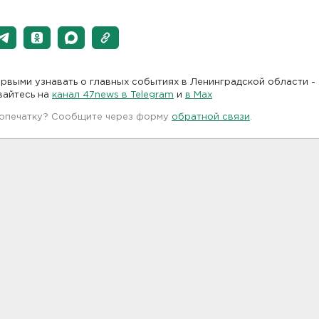
рвыми узнавать о главных событиях в Ленинградской области -
вайтесь на
канал 47news в Telegram
и
в Maх
 опечатку? Сообщите через форму
обратной связи
.