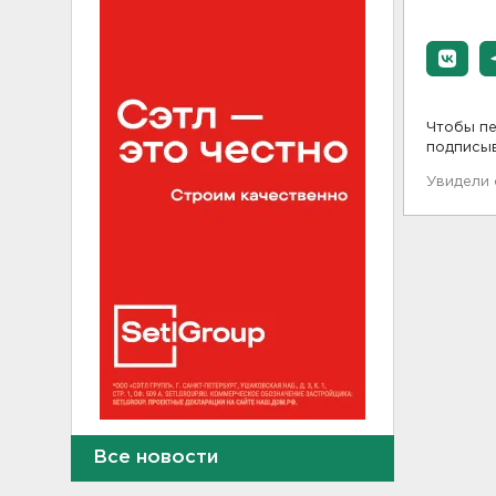
Чтобы пе
подписы
Увидели
Журналистку Гордееву*
Все новости
хотят объявить в розыск.
Подозревают в фейках об