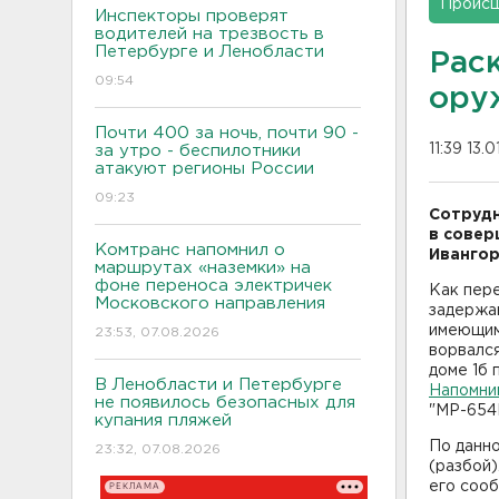
Проис
Инспекторы проверят
водителей на трезвость в
Петербурге и Ленобласти
Рас
09:54
ору
Почти 400 за ночь, почти 90 -
11:39 13.
за утро - беспилотники
атакуют регионы России
09:23
Сотрудн
в совер
Комтранс напомнил о
Ивангор
маршрутах «наземки» на
фоне переноса электричек
Как пер
Московского направления
задержа
имеющимс
23:53, 07.08.2026
ворвался
доме 1б 
В Ленобласти и Петербурге
Напомни
не появилось безопасных для
"МР-654К
купания пляжей
По данн
23:32, 07.08.2026
(разбой)
его сооб
РЕКЛАМА