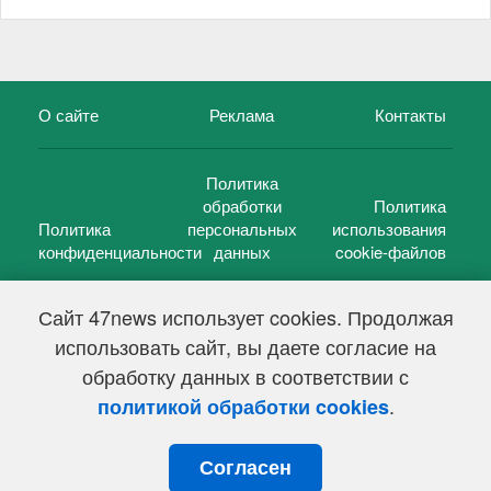
О сайте
Реклама
Контакты
Политика
обработки
Политика
Политика
персональных
использования
конфиденциальности
данных
cookie-файлов
Сайт 47news использует cookies. Продолжая
использовать сайт, вы даете согласие на
©
47 новостей (47 news)
2005 — 2026 г.
обработку данных в соответствии с
Свидетельство о регистрации СМИ Эл № ФС 77-39848, выдано
Федеральной службой по надзору в сфере связи,
.
политикой обработки cookies
информационных технологий и массовых коммуникаций
(Роскомнадзор) от 18 мая 2010г.
Согласен