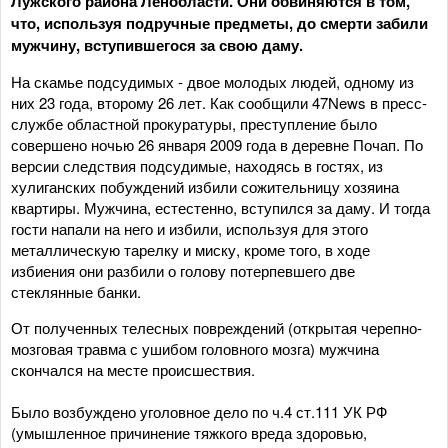
Лужского района Ленобласти. Они обвиняются в том,
что, используя подручные предметы, до смерти забили
мужчину, вступившегося за свою даму.
На скамье подсудимых - двое молодых людей, одному из
них 23 года, второму 26 лет. Как сообщили 47News в пресс-
службе областной прокуратуры, преступление было
совершено ночью 26 января 2009 года в деревне Почап. По
версии следствия подсудимые, находясь в гостях, из
хулиганских побуждений избили сожительницу хозяина
квартиры. Мужчина, естестенно, вступился за даму. И тогда
гости напали на него и избили, используя для этого
металлическую тарелку и миску, кроме того, в ходе
избиения они разбили о голову потерпевшего две
стеклянные банки.
От полученных телесных повреждений (открытая черепно-
мозговая травма с ушибом головного мозга) мужчина
скончался на месте происшествия.
Было возбуждено уголовное дело по ч.4 ст.111 УК РФ
(умышленное причинение тяжкого вреда здоровью,