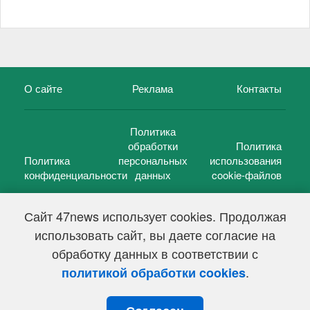
О сайте
Реклама
Контакты
Политика
обработки
Политика
Политика
персональных
использования
конфиденциальности
данных
cookie-файлов
Сайт 47news использует cookies. Продолжая
использовать сайт, вы даете согласие на
©
47 новостей (47 news)
2005 — 2026 г.
обработку данных в соответствии с
Свидетельство о регистрации СМИ Эл № ФС 77-39848, выдано
Федеральной службой по надзору в сфере связи,
.
политикой обработки cookies
информационных технологий и массовых коммуникаций
(Роскомнадзор) от 18 мая 2010г.