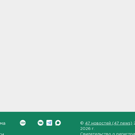
ма
©
47 новостей (47 news)
2026 г.
ти
Свидетельство о регистр