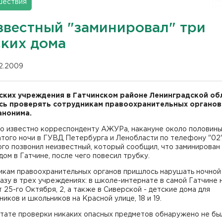
шествия
звестный "заминировал" три
ских дома
12.2009
ских учреждения в Гатчинском районе Ленинградской об
ь проверять сотрудникам правоохранительных органов 
анонима.
ло известно корреспонденту АЖУРа, накануне около половин
того ночи в ГУВД Петербурга и Ленобласти по телефону "02"
го позвонил неизвестный, который сообщил, что заминирован
дом в Гатчине, после чего повесил трубку.
икам правоохранительных органов пришлось нарушать ночной
азу в трех учреждениях: в школе-интернате в самой Гатчине 
 25-го Октября, 2, а также в Сиверской - детские дома для
иков и школьников на Красной улице, 18 и 19.
ьтате проверки никаких опасных предметов обнаружено не бы