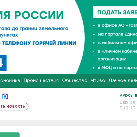
кономика
Происшествия
Общество
Чтиво
Дачное дел
Курсы 
USD ЦБ
ть новость
EUR ЦБ