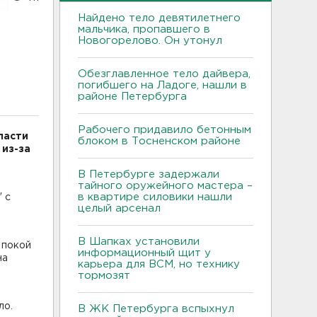
Найдено тело девятилетнего
мальчика, пропавшего в
Новогорелово. Он утонул
Обезглавленное тело дайвера,
погибшего на Ладоге, нашли в
районе Петербурга
Рабочего придавило бетонным
ласти
блоком в Тосненском районе
из-за
В Петербурге задержали
ы
тайного оружейного мастера –
в квартире силовики нашли
 с
целый арсенал
В Шапках установили
 покой
информационный щит у
на
карьера для ВСМ, но технику
тормозят
ло.
В ЖК Петербурга вспыхнул