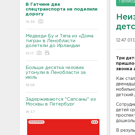
Проис
В Гатчине два
спецтранспорта не поделили
дорогу
Неи
19:36
дет
Медведи Бу и Тяпа из «Дома
12:47 01.
тигра» в Ленобласти
долетели до Ирландии
19:17
Три дет
пришлос
Больше десятка человек
звонка 
утонули в Ленобласти за
июль
Как ста
двенадца
18:58
мобильно
детский 
Задерживаются "Сапсаны" из
Москвы в Петербург
Сотрудн
детей ср
18:37
проспект
дошкольн
РЕКЛАМА
В резул