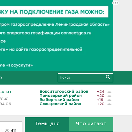
о
валют
Бокситогорский район
+24
Приозерский район
+20
81.41
Выборгский район
+19
94.06
Сланцевский район
+20
Темы дня
Что читают
411