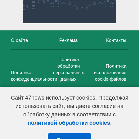
О сайте
Реклама
Контакты
Политика
обработки
Политика
Политика
персональных
использования
конфиденциальности
данных
cookie-файлов
Сайт 47news использует cookies. Продолжая
использовать сайт, вы даете согласие на
©
47 новостей (47 news)
2005 — 2026 г.
обработку данных в соответствии с
Свидетельство о регистрации СМИ Эл № ФС 77-39848, выдано
Федеральной службой по надзору в сфере связи,
.
политикой обработки cookies
информационных технологий и массовых коммуникаций
(Роскомнадзор) от 18 мая 2010г.