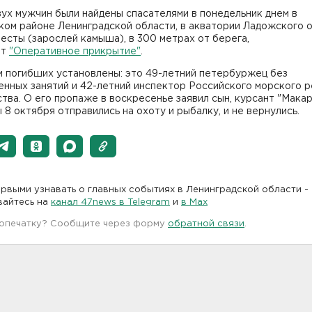
ух мужчин были найдены спасателями в понедельник днем в
ом районе Ленинградской области, в акватории Ладожского о
есты (зарослей камыша), в 300 метрах от берега,
ет
"Оперативное прикрытие"
.
и погибших установлены: это 49-летний петербуржец без
нных занятий и 42-летний инспектор Российского морского р
тва. О его пропаже в воскресенье заявил сын, курсант "Макар
8 октября отправились на охоту и рыбалку, и не вернулись.
рвыми узнавать о главных событиях в Ленинградской области -
вайтесь на
канал 47news в Telegram
и
в Maх
 опечатку? Сообщите через форму
обратной связи
.