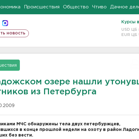
кономика
Происшествия
Общество
Чтиво
Дачное дел
Курсы 
USD ЦБ
ть новость
EUR ЦБ
шествия
адожском озере нашли утонув
тников из Петербурга
10.2009
иками МЧС обнаружены тела двух петербуржцев,
вшихся в конце прошлой недели на охоту в район Ладоги
их без вести.