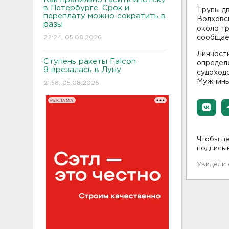
в Петербурге. Срок и
Трупы дв
переплату можно сократить в
Волховск
разы
около тр
22:24, 05.08.2026
сообща
Личност
Ступень ракеты Falcon
определе
9 врезалась в Луну
судоходс
Мужчины 
21:58, 05.08.2026
РЕКЛАМА
Чтобы пе
подписы
Увидели