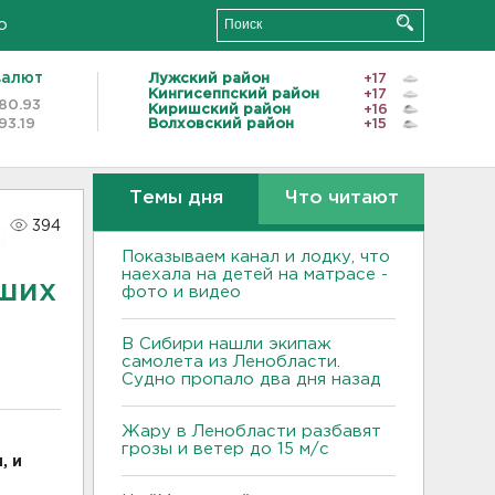
о
валют
Лужский район
+17
Кингисеппский район
+17
80.93
Киришский район
+16
93.19
Волховский район
+15
Темы дня
Что читают
394
Показываем канал и лодку, что
наехала на детей на матрасе -
ших
фото и видео
В Сибири нашли экипаж
самолета из Ленобласти.
Судно пропало два дня назад
Жару в Ленобласти разбавят
грозы и ветер до 15 м/с
, и