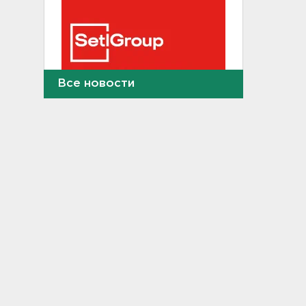
Все новости
Где и когда в Выборге ждать
отключения горячей воды
21:45, 05.08.2026
Показываем канал и лодку,
что наехала на детей на
матрасе - фото и видео
21:14, 05.08.2026
Не путать с черникой.
Ядовитый вороний глаз
созрел в лесах Ленобласти
20:55, 05.08.2026