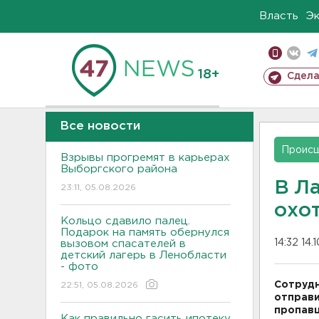
Власть
Э
18+
Сдела
Все новости
Проис
Взрывы прогремят в карьерах
Выборгского района
В Л
23:11, 05.08.2026
охо
Кольцо сдавило палец.
Подарок на память обернулся
14:32 14.
вызовом спасателей в
детский лагерь в Ленобласти
- фото
Сотрудн
22:51, 05.08.2026
отправи
пропавш
Как правильно гасить ипотеку