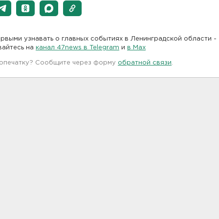
рвыми узнавать о главных событиях в Ленинградской области -
вайтесь на
канал 47news в Telegram
и
в Maх
 опечатку? Сообщите через форму
обратной связи
.