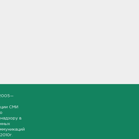
2005—
ации СМИ
но
надзору в
онных
оммуникаций
 2010г.