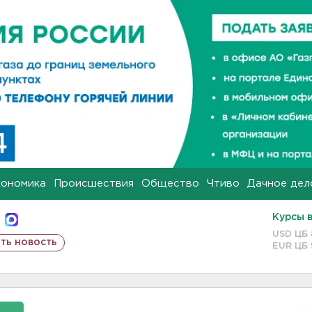
кономика
Происшествия
Общество
Чтиво
Дачное дел
Курсы 
USD ЦБ
ть новость
EUR ЦБ