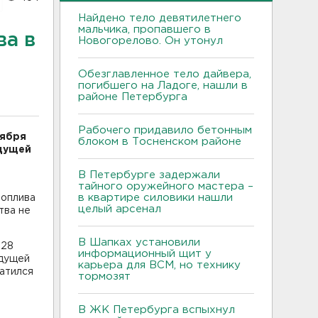
Найдено тело девятилетнего
мальчика, пропавшего в
ва в
Новогорелово. Он утонул
Обезглавленное тело дайвера,
погибшего на Ладоге, нашли в
районе Петербурга
Рабочего придавило бетонным
тября
блоком в Тосненском районе
ыдущей
В Петербурге задержали
тайного оружейного мастера –
в квартире силовики нашли
топлива
целый арсенал
тва не
В Шапках установили
 28
информационный щит у
ыдущей
карьера для ВСМ, но технику
ратился
тормозят
В ЖК Петербурга вспыхнул