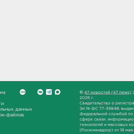
ма
©
47 новостей (47 news)
2026 г.
ти
Свидетельство о регистр
Эл № ФС 77-39848
, выда
льных данных
Федеральной службой по 
kie-файлов
сфере связи, информаци
технологий и массовых к
(Роскомнадзор) от
18 мая