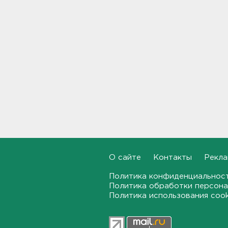
Дом культуры в Вознесенье
реконструируют
21:34, 07.08.2026
Новые лекарства могут
включить в список жизненно
необходимых в России
20:56, 07.08.2026
Жители Ленобласти могут
воспользоваться 110
цифровыми сервисами в МАХ
20:35, 07.08.2026
О сайте
Контакты
Рекла
Тройняшек выписали из
Политика конфиденциальнос
Ленинградского
Политика обработки персона
перинатального центра
Политика использования coo
20:16, 07.08.2026
Больше часа.