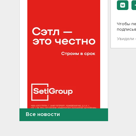
Чтобы пе
подписы
Увидели
Все новости
В Сланцах почти два месяца
тлеет террикон
21:55, 07.08.2026