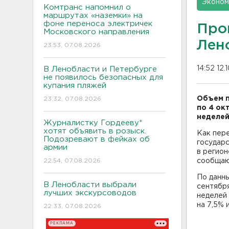
Эконом
Комтранс напомнил о
маршрутах «наземки» на
фоне переноса электричек
Про
Московского направления
Лен
23:53, 07.08.2026
14:52 12.
В Ленобласти и Петербурге
не появилось безопасных для
купания пляжей
Объем п
23:32, 07.08.2026
по 4 ок
неделей
Журналистку Гордееву*
хотят объявить в розыск.
Как пер
Подозревают в фейках об
государс
армии
в регион
22:54, 07.08.2026
сообщаю
По данны
В Ленобласти выбрали
сентября
лучших экскурсоводов
неделей 
на 7,5% и
22:33, 07.08.2026
РЕКЛАМА