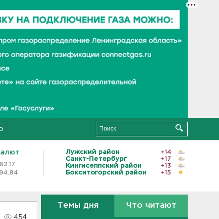
о
валют
Лужский район
+14
Санкт-Петербург
+17
82.17
Кингисеппский район
+13
94.84
Бокситогорский район
+15
Темы дня
Что читают
454