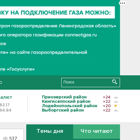
о
валют
Приозерский район
+24
Кингисеппский район
+22
82.17
Лодейнопольский район
+20
94.84
Выборгский район
+22
Темы дня
Что читают
537