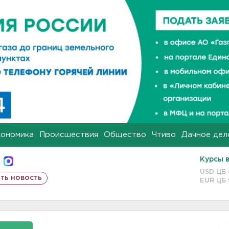
кономика
Происшествия
Общество
Чтиво
Дачное дел
Курсы 
USD ЦБ
ть новость
EUR ЦБ