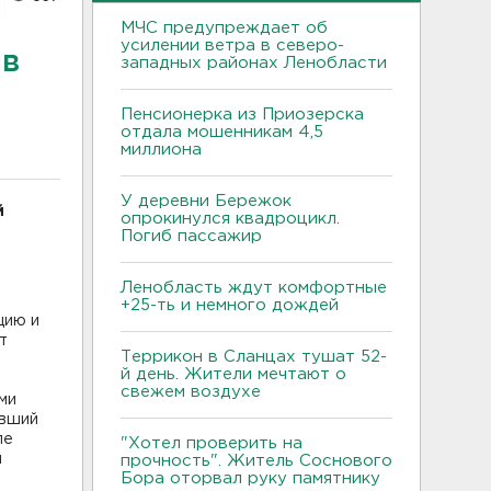
МЧС предупреждает об
усилении ветра в северо-
 в
западных районах Ленобласти
Пенсионерка из Приозерска
отдала мошенникам 4,5
миллиона
У деревни Бережок
й
опрокинулся квадроцикл.
Погиб пассажир
Ленобласть ждут комфортные
+25-ть и немного дождей
цию и
т
Террикон в Сланцах тушат 52-
й день. Жители мечтают о
свежем воздухе
ми
авший
ле
"Хотел проверить на
м
прочность". Житель Соснового
Бора оторвал руку памятнику