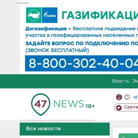
РЕКЛАМА
Власть
Э
18+
Сдела
Все новости