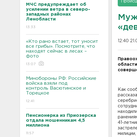
Проис
МЧС предупреждает об
усилении ветра в северо-
западных районах
Муж
Ленобласти
«де
13:33
12:40 21
«Кто рано встает, тот уносит
все грибы». Посмотрите, что
находят сейчас в лесах –
фото
Правоох
13:07
области
соверше
Минобороны РФ: Российские
войска взяли под
контроль Васютинское и
Как соо
Торецкое
рассказа
серебрис
12:41
сотрудн
находил
Пенсионерка из Приозерска
ранениям
отдала мошенникам 4,5
41-летни
миллиона
застрел
11:57
милиции,