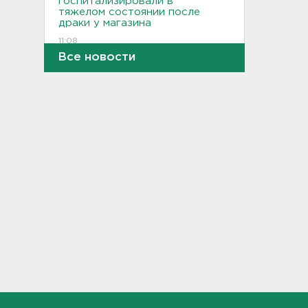
госпитализировали в
тяжелом состоянии после
драки у магазина
11:08
Все новости
Число постралавших в
Белгородской области
увеличилось до 25 человек.
Трое погибли
10:54
У деревни Бережок
опрокинулся квадроцикл.
Погиб пассажир
10:27
13 человек. в том числе дети,
пострадали при атаке на
Белгород, под Курском
уничтожено более 150
дронов, под Брянском - около
140
10:16