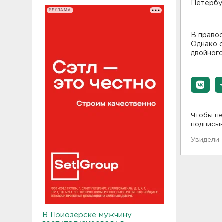
Петербур
РЕКЛАМА
В правоо
Однако с
двойного
Чтобы пе
подписы
Увидели
В Приозерске мужчину