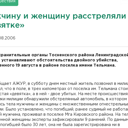
шествия
чину и женщину расстреляли
вятке»
.08.2006
ранительные органы Тосненского района Ленинградско
 устанавливают обстоятельства двойного убийства,
нного 19 августа в районе поселка имени Тельмана.
бщает АЖУР, в субботу днем местный житель позвонил в мили
л, что в поле, в трех километрах от поселка им. Тельмана стои
тая «девятка», а в ней - двое убитых. На месте происшествия
ики милиции обнаружили обстрелянный автомобиль, в котором
ись тела мужчины и женщины с множественными огнестрельны
и. Было установлено, что погибший, ранее судимый не работ
й мужчина, проживал в поселке Мга Кировского района. На те
енной женщины эксперты зафиксировали 9 ранений. По данны
 погибшей было 30 лет, она не была зарегистрирована ни в