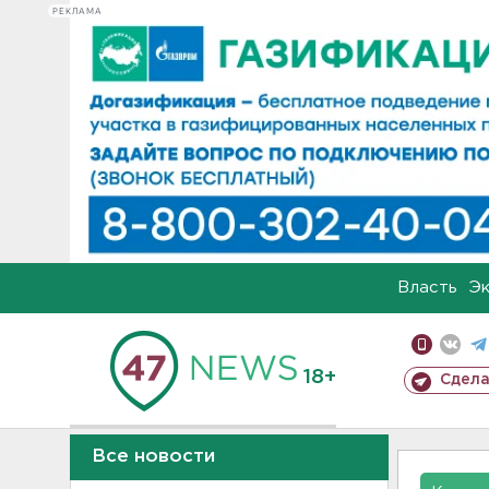
РЕКЛАМА
Власть
Э
18+
Сдела
Все новости