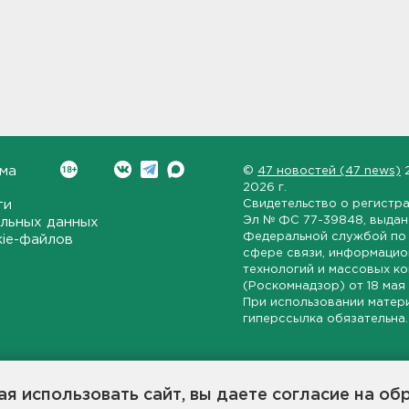
ма
©
47 новостей (47 news)
2026 г.
ти
Свидетельство о регистр
Эл № ФС 77-39848
, выда
льных данных
Федеральной службой по 
kie-файлов
сфере связи, информаци
технологий и массовых к
(Роскомнадзор) от
18 мая
При использовании матер
гиперссылка обязательна.
ет-издание, направленное на всестороннее освещение политиче
ской области, экономической и инвестиционной активности в ре
я использовать сайт, вы даете согласие на об
7 новостей» станет популярной и конструктивной площадкой дл