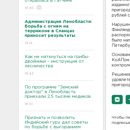
открылась в Гатчине
изданно
19:46
пригород
рублей с
Администрация Ленобласти:
Нарушен
Борьба с огнем на
Финлянд
терриконе в Сланцах
распоря
приносит результаты
было нап
19:14
Петербу
Основани
Как не наткнуться на грибы-
КоАПом,
двойники – инструкция от
контрол
лесничества
18:42
Решение 
удовлет
пригород
По программе "Земский
доктор" в Ленобласть
приехали 2,5 тысячи медиков
18:10
Признать и позволить.
Чтобы пе
Индийский гуру дал советы
подписы
по борьбе с выгоранием