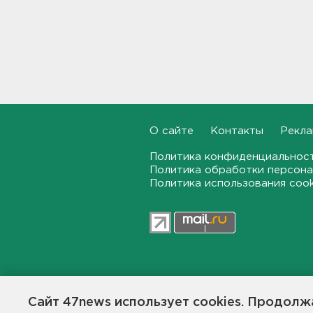
15:37
Мужчину с яхты у острова
Сескар эвакуировали
вертолетом
15:12
В Севастополе после атаки
БПЛА повреждены 15
многоквартирных домов и
О сайте
Контакты
Рекла
автомобили
Политика конфиденциальнос
14:57
Политика обработки персона
Политика использования coo
Скончался отец футболиста
Месси
14:38
После нападения на бригаду
скорой в Красном Селе
возбудили уголовное дело
47news.ru — независимое интерн
13:50
общественной жизни в Ленинград
Сайт 47news использует cookies. Продолжа
Создатели рассчитывают, что «4