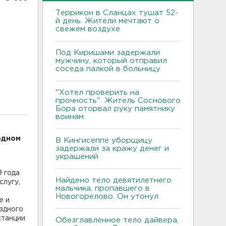
Террикон в Сланцах тушат 52-
й день. Жители мечтают о
свежем воздухе
Под Киришами задержали
мужчину, который отправил
соседа палкой в больницу
"Хотел проверить на
прочность". Житель Соснового
Бора оторвал руку памятнику
воинам
одном
В Кингисеппе уборщицу
задержали за кражу денег и
украшений
 года
Найдено тело девятилетнего
слугу,
мальчика, пропавшего в
Новогорелово. Он утонул
е и
здного
станции
Обезглавленное тело дайвера,