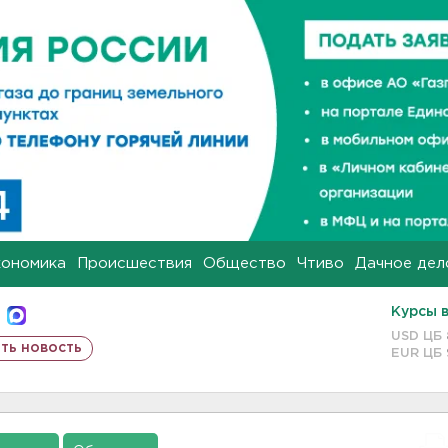
кономика
Происшествия
Общество
Чтиво
Дачное дел
Курсы 
USD ЦБ
ть новость
EUR ЦБ