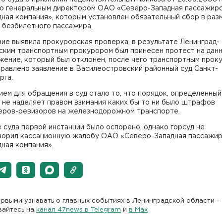
го генеральным директором ОАО «Северо-Западная пассажир
ная компания», которым установлен обязательный сбор в раз
 безбилетного пассажира.
ие выявила прокурорская проверка, в результате Ленинград-
ским транспортным прокурором был принесен протест на дан
жение, который был отклонен, после чего транспортным прок
равлено заявление в Василеостровский районный суд Санкт-
рга.
ем для обращения в суд стало то, что порядок, определенный
 не наделяет правом взимания каких бы то ни было штрафов
еров-ревизоров на железнодорожном транспорте.
суда первой инстанции было оспорено, однако горсуд не
ворил кассационную жалобу ОАО «Северо-Западная пассажи
ная компания».
рвыми узнавать о главных событиях в Ленинградской области -
вайтесь на
канал 47news в Telegram
и
в Maх