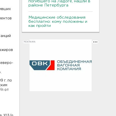
погибшего на Ладоге, нашли в
районе Петербурга
шивших
Медицинские обследования
ментов
бесплатно: кому положены и
как пройти
танций
РЕКЛАМА
сажиров
Северо-
.
 г. по
ским
/п от
№ 103/п,