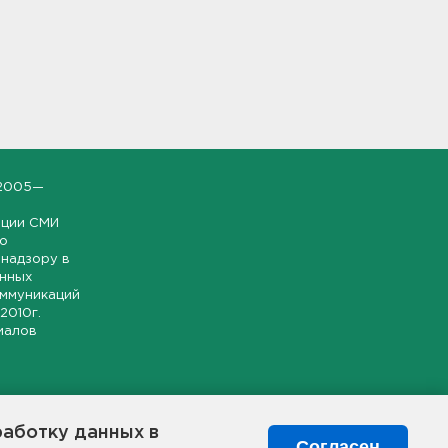
2005—
ации СМИ
но
надзору в
онных
оммуникаций
 2010г.
иалов
ской и
гионе.
работку данных в
я свободного
Согласен