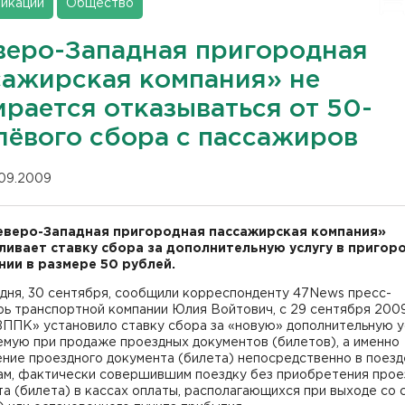
икации
Общество
веро-Западная пригородная
сажирская компания» не
ирается отказываться от 50-
лёвого сбора с пассажиров
.09.2009
веро-Западная пригородная пассажирская компания»
ливает ставку сбора за дополнительную услугу в пригор
ии в размере 50 рублей.
дня, 30 сентября, сообщили корреспонденту 47News пресс-
ь транспортной компании Юлия Войтович, с 29 сентября 2009
ППК» установило ставку сбора за «новую» дополнительную у
емую при продаже проездных документов (билетов), а именно
ние проездного документа (билета) непосредственно в поезд
ам, фактически совершившим поездку без приобретения прое
а (билета) в кассах оплаты, располагающихся при выходе со 