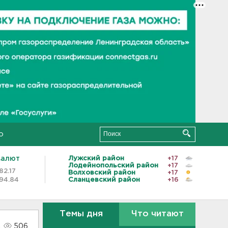
о
валют
Лужский район
+17
Лодейнопольский район
+17
82.17
Волховский район
+17
94.84
Сланцевский район
+16
Темы дня
Что читают
506