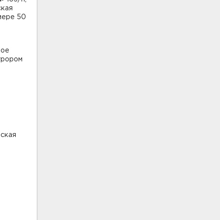
ская
мере 50
ное
урором
рская