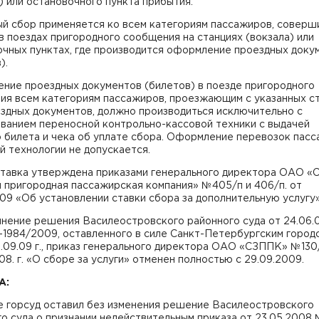
) или остановочного пункта прибытия.
ый сбор применяется ко всем категориям пассажиров, совер
в поездах пригородного сообщения на станциях (вокзала) или
очных пунктах, где производится оформление проездных доку
).
ние проездных документов (билетов) в поезде пригородного
ия всем категориям пассажиров, проезжающим с указанных с
здных документов, должно производиться исключительно с
ованием переносной контрольно-кассовой техники с выдачей
о билета и чека об уплате сбора. Оформление перевозок пас
й технологии не допускается.
ставка утверждена приказами генерального директора ОАО «
 пригородная пассажирская компания» №405/п и 406/п. от
09 «Об установлении ставки сбора за дополнительную услугу»
нение решения Василеостровского районного суда от 24.06.09
-1984/2009, оставленного в силе Санкт-Петербургским город
.09.09 г., приказ генерального директора ОАО «СЗППК» №130
08. г. «О сборе за услуги» отменен полностью с 29.09.2009.
А:
е горсуд оставил без изменения решение Василеостровского
о суда о признании недействительным приказа от 23.05.2008 