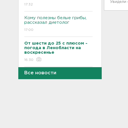
Увидели
17:32
Кому полезны белые грибы,
рассказал диетолог
17:00
От шести до 25 с плюсом -
погода в Ленобласти на
воскресенье
16:30
Все новости
Гаражная амнистия и
лекарства. Какие законы
вступают в силу в августе
16:00
В Белгородской области при
атаке БПЛА ранены трое, на
Ильском НПЗ число
пострадавших выросло до
шести