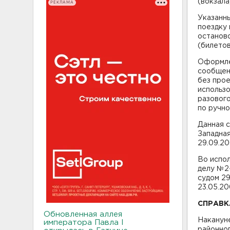
(вокзала
РЕКЛАМА
Указанн
поездку 
останов
(билетов
Оформле
сообщен
без прое
использ
разовог
по ручно
Данная 
Западная
29.09.20
Во испол
делу №2
судом 29
23.05.20
СПРАВК
Обновленная аллея
Наканун
императора Павла I
районног