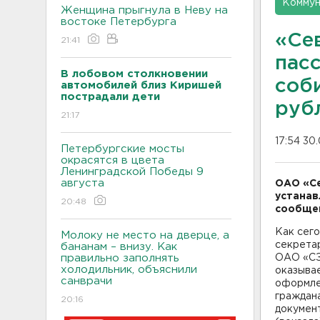
Коммун
Женщина прыгнула в Неву на
востоке Петербурга
«Се
21:41
пас
В лобовом столкновении
соб
автомобилей близ Киришей
пострадали дети
руб
21:17
17:54 30
Петербургские мосты
окрасятся в цвета
Ленинградской Победы 9
августа
ОАО «Се
устанав
20:48
сообщен
Как сего
Молоку не место на дверце, а
секретар
бананам – внизу. Как
правильно заполнять
ОАО «СЗ
холодильник, объяснили
оказыва
санврачи
оформле
граждан
20:16
документ