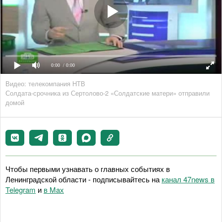
0:00
/ 0:00
Видео: телекомпания НТВ
Солдата-срочника из Сертолово-2 «Солдатские матери» отправили
домой
Чтобы первыми узнавать о главных событиях в
Ленинградской области - подписывайтесь на
канал 47news в
Telegram
и
в Maх