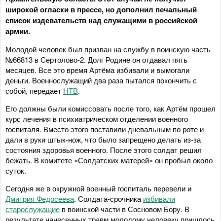
широкой огласки в прессе, но дополнил печальный
список издевательств над служащими в российской
армии.
Молодой человек был призван на службу в воинскую часть
№66813 в Сертолово-2. Долг Родине он отдавал пять
месяцев. Все это время Артёма избивали и вымогали
деньги. Военнослужащий два раза пытался покончить с
собой, передает
НТВ
.
Его должны были комиссовать после того, как Артём прошел
курс лечения в психиатрическом отделении военного
госпиталя. Вместо этого поставили дневальным по роте и
дали в руки штык-нож, что было запрещено делать из-за
состояния здоровья военного. После этого солдат решил
бежать. В комитете «Солдатских матерей» он пробыл около
суток.
Сегодня же в окружной военный госпиталь перевели и
Дмитрия Федосеева
. Солдата-срочника
избивали
старослужащие
в воинской части в Сосновом Бору. В
результате нанесенных травм молодому человеку пришлось