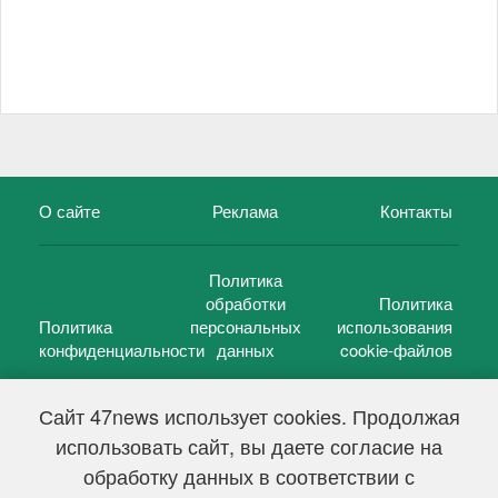
О сайте
Реклама
Контакты
Политика
обработки
Политика
Политика
персональных
использования
конфиденциальности
данных
cookie-файлов
Сайт 47news использует cookies. Продолжая
использовать сайт, вы даете согласие на
©
47 новостей (47 news)
2005 — 2026 г.
обработку данных в соответствии с
Свидетельство о регистрации СМИ Эл № ФС 77-39848, выдано
Федеральной службой по надзору в сфере связи,