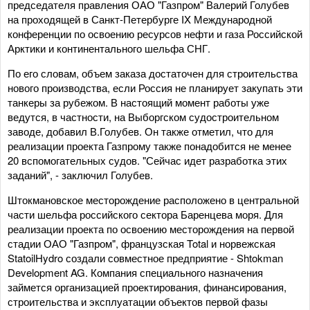
председателя правления ОАО "Газпром" Валерий Голубев
на проходящей в Санкт-Петербурге IX Международной
конференции по освоению ресурсов нефти и газа Российской
Арктики и континентального шельфа СНГ.
По его словам, объем заказа достаточен для строительства
нового производства, если Россия не планирует закупать эти
танкеры за рубежом. В настоящий момент работы уже
ведутся, в частности, на Выборгском судостроительном
заводе, добавил В.Голубев. Он также отметил, что для
реализации проекта Газпрому также понадобится не менее
20 вспомогательных судов. "Сейчас идет разработка этих
заданий", - заключил Голубев.
Штокмановское месторождение расположено в центральной
части шельфа российского сектора Баренцева моря. Для
реализации проекта по освоению месторождения на первой
стадии ОАО "Газпром", французская Total и норвежская
StatoilHydro создали совместное предприятие - Shtokman
Development AG. Компания специального назначения
займется организацией проектирования, финансирования,
строительства и эксплуатации объектов первой фазы