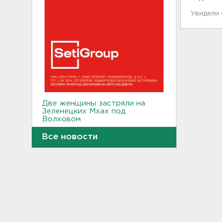
Увидели
Две женщины застряли на
Зеленецких Мхах под
Волховом
09:30
Все новости
Пожар на объекте
Wildberries в Свердловской
области локализован -
большую часть товара
спасли
09:14