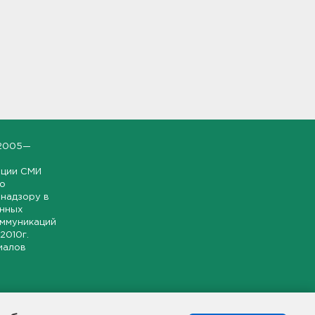
2005—
ации СМИ
но
надзору в
онных
оммуникаций
 2010г.
иалов
ской и
гионе.