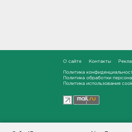
В Новогорелово ищут 9-
летнего мальчика
08:55
В ЖК Петербурга вспыхнул
мощный пожар – горели
машины на парковке
08:40
На территории школы в
О сайте
Контакты
Рекла
Таиланде произошла
стрельба: есть жертвы и
пострадавшие
Политика конфиденциальнос
Политика обработки персона
08:12
Политика использования coo
Объект Wildberries
загорелся в Екатеринбурге
07:43
От панической атаки до
сердца. На что указывает пот
47news.ru — независимое интерн
общественной жизни в Ленинград