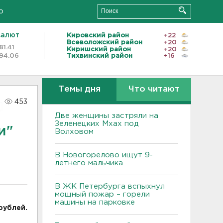
о
валют
Кировский район
+22
Всеволожский район
+20
81.41
Киришский район
+20
94.06
Тихвинский район
+16
Темы дня
Что читают
453
Две женщины застряли на
Зеленецких Мхах под
и"
Волховом
В Новогорелово ищут 9-
летнего мальчика
В ЖК Петербурга вспыхнул
мощный пожар – горели
машины на парковке
рублей.