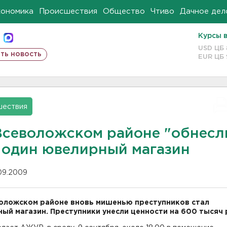
кономика
Происшествия
Общество
Чтиво
Дачное дел
Курсы 
USD ЦБ
ть новость
EUR ЦБ
шествия
Всеволожском районе "обнесл
 один ювелирный магазин
.09.2009
оложском районе вновь мишенью преступников стал
ый магазин. Преступники унесли ценности на 600 тысяч 