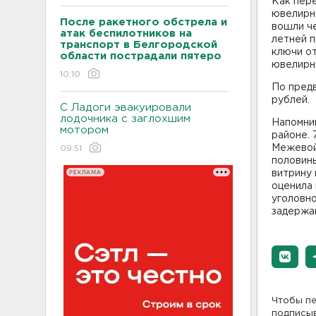
Как пере
ювелирн
После ракетного обстрела и
вошли ч
атак беспилотников на
летней п
транспорт в Белгородской
ключи от
области пострадали пятеро
ювелирн
10:10
По пред
рублей.
С Ладоги эвакуировали
лодочника с заглохшим
Напомни
мотором
районе.
Межевой 
09:51
половины
РЕКЛАМА
витрину 
оценила 
уголовно
задержан
Чтобы пе
подписы