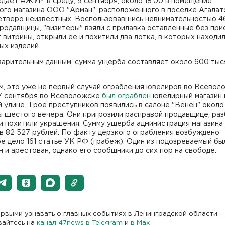
дает АЖУР, в среду, 9 сентября, около 18.00 в помещение
ого магазина ООО "Арман", расположенного в поселке Агалат
етверо неизвестных. Воспользовавшись невнимательностью 4
родавщицы, "визитеры" взяли с прилавка оставленные без пр
 витрины, открыли ее и похитили два лотка, в которых находи
ых изделий.
варительным данным, сумма ущерба составляет около 600 тыс
м, это уже не первый случай ограбления ювелиров во Всевол
 7 сентября во Всеволожске
был ограблен
ювелирный магазин 
улице. Трое преступников появились в салоне "Венец" около
 шестого вечера. Они пригрозили расправой продавщице, раз
и похитили украшения. Сумму ущерба администрация магазина
в 82 527 рублей. По факту дерзкого ограбления возбуждено
е дело 161 статье УК РФ (грабеж). Один из подозреваемый бы
 и арестован, однако его сообщники до сих пор на свободе.
рвыми узнавать о главных событиях в Ленинградской области -
вайтесь на
канал 47news в Telegram
и
в Maх