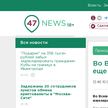
Власть
Э
18+
Сдела
Все новости
Проис
"Подарки" на 358 тысяч
рублей забыл
задекларировать гражданин
Во 
Кубы на границе в
Ивангороде
еще
10:50
12:46 10
Задержаны 20 сотрудников
пунктов обмена
криптовалюты в "Москва-
Во Всев
Сити"
ювелирн
10:35