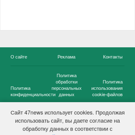
О сайте
Реклама
Контакты
Политика
обработки
Политика
Политика
персональных
использования
конфиденциальности
данных
cookie-файлов
Сайт 47news использует cookies. Продолжая
использовать сайт, вы даете согласие на
©
47 новостей (47 news)
2005 — 2026 г.
обработку данных в соответствии с
Свидетельство о регистрации СМИ Эл № ФС 77-39848, выдано
Федеральной службой по надзору в сфере связи,