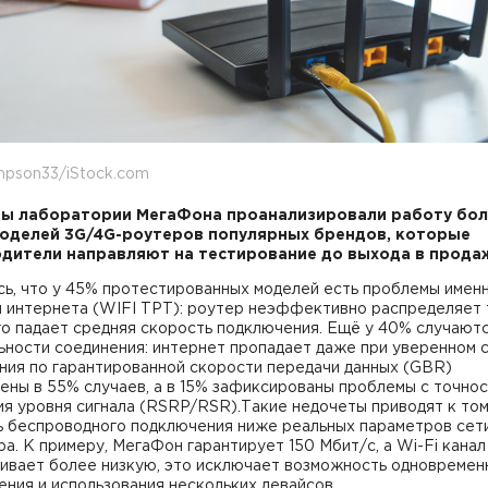
mpson33/iStock.com
ы лаборатории МегаФона проанализировали работу бол
оделей 3
G
/4
G
-роутеров популярных брендов, которые
дители направляют на тестирование до выхода в прода
ь, что у 45% протестированных моделей есть проблемы именн
й интернета (WIFI TPT): роутер неэффективно распределяет
го падает средняя скорость подключения. Ещё у 40% случают
ьности соединения: интернет пропадает даже при уверенном с
ния по гарантированной скорости передачи данных (GBR)
ены в 55% случаев, а в 15% зафиксированы проблемы с точно
я уровня сигнала (RSRP/RSR).Такие недочеты приводят к том
ь беспроводного подключения ниже реальных параметров сет
а. К примеру, МегаФон гарантирует 150 Мбит/c, а Wi-Fi канал
ивает более низкую, это исключает возможность одновремен
ния и использования нескольких девайсов.