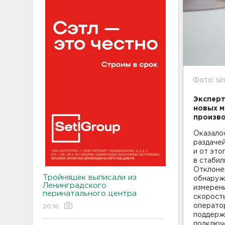
Фото: si
Эксперт
новых м
произво
Оказалос
раздаче
и от это
в стабил
Отклоне
Тройняшек выписали из
обнаруж
Ленинградского
измерени
перинатального центра
скорост
оператор
20:16
поддерж
подключе