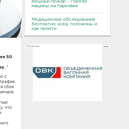
мощный пожар – горели
машины на парковке
Медицинские обследования
бесплатно: кому положены и
как пройти
РЕКЛАМА
ее 50
жу.
*
о с
 трафик
ся сбои
игнале.
стью
у, что
и
ного