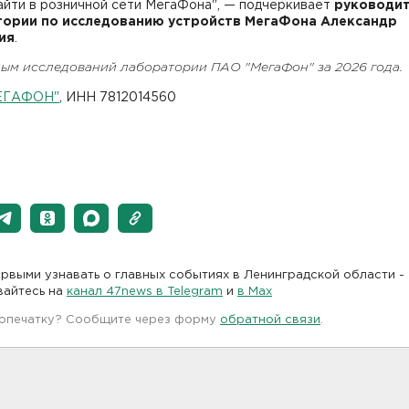
айти в розничной сети МегаФона", — подчеркивает
руководи
ории по исследованию устройств МегаФона Александр
ия
.
ным исследований лаборатории ПАО "МегаФон" за 2026 года.
ЕГАФОН"
, ИНН 7812014560
рвыми узнавать о главных событиях в Ленинградской области -
вайтесь на
канал 47news в Telegram
и
в Maх
 опечатку? Сообщите через форму
обратной связи
.