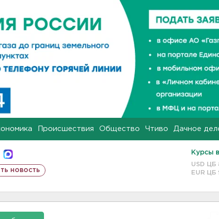
кономика
Происшествия
Общество
Чтиво
Дачное дел
Курсы 
USD ЦБ
ть новость
EUR ЦБ