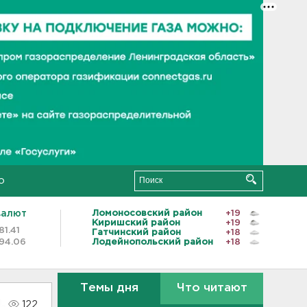
о
валют
Ломоносовский район
+19
Киришский район
+19
81.41
Гатчинский район
+18
94.06
Лодейнопольский район
+18
Темы дня
Что читают
122