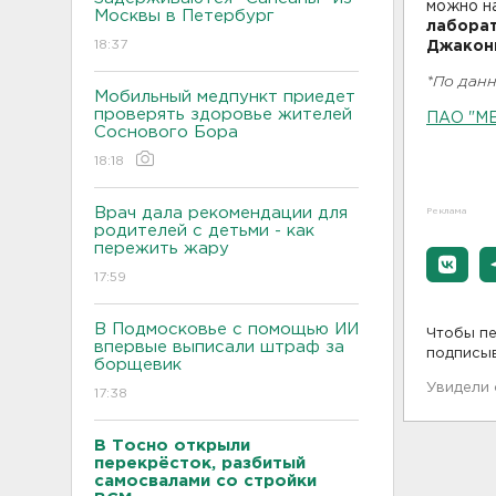
можно н
Москвы в Петербург
лаборат
18:37
Джакон
*По дан
Мобильный медпункт приедет
проверять здоровье жителей
ПАО "М
Соснового Бора
18:18
Врач дала рекомендации для
Реклама
родителей с детьми - как
пережить жару
17:59
В Подмосковье с помощью ИИ
Чтобы пе
впервые выписали штраф за
подписы
борщевик
Увидели
17:38
В Тосно открыли
перекрёсток, разбитый
самосвалами со стройки