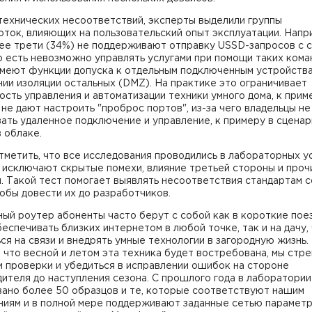
технических несоответствий, эксперты выделили группы
ток, влияющих на пользовательский опыт эксплуатации. Напр
ее трети (34%) не поддерживают отправку USSD-запросов с с
о есть невозможно управлять услугами при помощи таких кома
имеют функции допуска к отдельным подключенным устройств
ии изоляции остальных (DMZ). На практике это ограничивает
сть управления и автоматизации техники умного дома, к прим
не дают настроить "проброс портов", из-за чего владельцы не
ать удаленное подключение и управление, к примеру в сценар
 облаке.
метить, что все исследования проводились в лабораторных у
 исключают скрытые помехи, влияние третьей стороны и проч
. Такой тест помогает выявлять несоответствия стандартам 
тобы довести их до разработчиков.
ый роутер абоненты часто берут с собой как в короткие поез
еспечивать близких интернетом в любой точке, так и на дачу,
ся на связи и внедрять умные технологии в загородную жизнь.
 что весной и летом эта техника будет востребована, мы стр
 проверки и убедиться в исправлении ошибок на стороне
ителя до наступления сезона. С прошлого года в лаборатори
вано более 50 образцов и те, которые соответствуют нашим
ниям и в полной мере поддерживают заданные сетью параметр