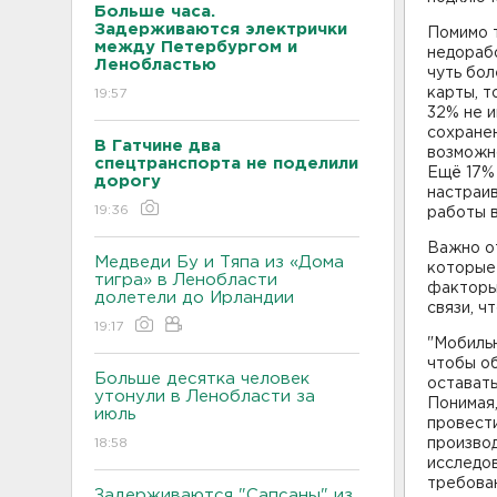
Больше часа.
Задерживаются электрички
Помимо 
между Петербургом и
недорабо
Ленобластью
чуть бол
карты, т
19:57
32% не 
сохранен
В Гатчине два
возможно
спецтранспорта не поделили
Ещё 17% 
дорогу
настраив
19:36
работы в
Важно от
Медведи Бу и Тяпа из «Дома
которые
тигра» в Ленобласти
факторы
долетели до Ирландии
связи, ч
19:17
"Мобильн
чтобы об
Больше десятка человек
оставать
утонули в Ленобласти за
Понимая,
июль
провести
18:58
производ
исследо
требова
Задерживаются "Сапсаны" из