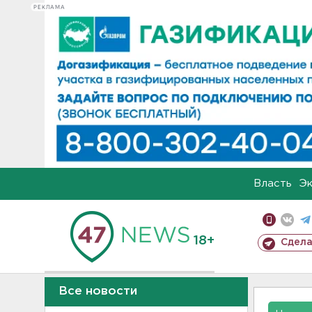
РЕКЛАМА
Власть
Э
18+
Сдела
Все новости