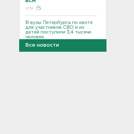
ВСМ
17:19
В вузы Петербурга по квоте
для участников СВО и их
детей поступили 3,4 тысячи
человек
Все новости
16:57
Найдено тело
девятилетнего мальчика,
пропавшего в
Новогорелово. Он утонул
16:41
Бывшего директора Popcorn
Books приговорили к 4 годам
условно
16:16
Выходные в Ленобласти
порадуют теплом. Но