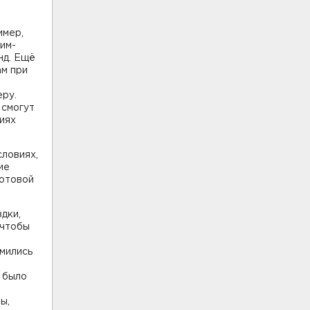
имер,
им-
нд. Ещё
ам при
еру.
 смогут
иях
словиях,
ие
сотовой
дки,
 чтобы
емились
и было
ы,