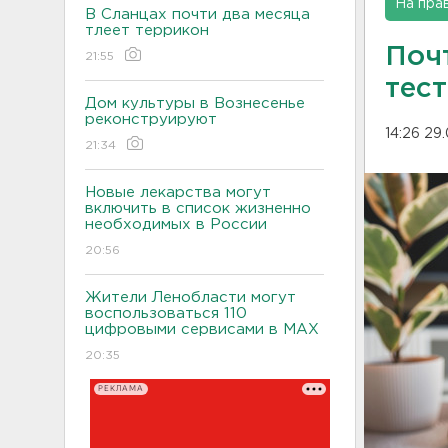
На пра
В Сланцах почти два месяца
тлеет террикон
Поч
21:55
тест
Дом культуры в Вознесенье
реконструируют
14:26 29
21:34
Новые лекарства могут
включить в список жизненно
необходимых в России
20:56
Жители Ленобласти могут
воспользоваться 110
цифровыми сервисами в МАХ
20:35
РЕКЛАМА