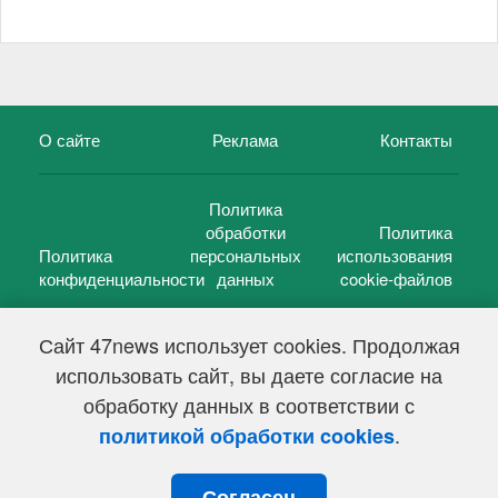
О сайте
Реклама
Контакты
Политика
обработки
Политика
Политика
персональных
использования
конфиденциальности
данных
cookie-файлов
Сайт 47news использует cookies. Продолжая
использовать сайт, вы даете согласие на
©
47 новостей (47 news)
2005 — 2026 г.
обработку данных в соответствии с
Свидетельство о регистрации СМИ Эл № ФС 77-39848, выдано
Федеральной службой по надзору в сфере связи,
.
политикой обработки cookies
информационных технологий и массовых коммуникаций
(Роскомнадзор) от 18 мая 2010г.