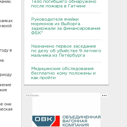
Тело погибшего обнаружено
мании,
после пожара в Гатчине
Руководителя ячейки
рамках
мормонов из Выборга
дежной
задержали за финансирование
ФБК*
Назначено первое заседание
году в
по делу об убийстве 9-летнего
мальчика из Петербурга
ие.
Медицинские обследования
бесплатно: кому положены и
риоду:
как пройти
ижение
ские
РЕКЛАМА
ые они
ческая