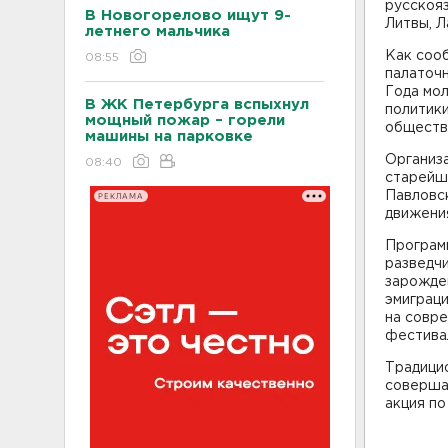
русскояз
В Новогорелово ищут 9-
Литвы, Л
летнего мальчика
Как соо
08:55
палаточн
Года мо
В ЖК Петербурга вспыхнул
политик
мощный пожар – горели
обществ
машины на парковке
Организа
08:40
старейша
Павловс
РЕКЛАМА
движения
Програм
разведч
зарожде
эмиграци
на совре
фестива
Традици
соверша
акция по