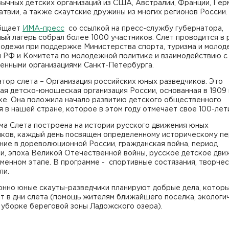
ычных детских организаций из США, Австралии, Франции, Гер
атвии, а также скаутские дружины из многих регионов России.
бщает
ИМА-пресс
со ссылкой на пресс-службу губернатора,
ый лагерь собрал более 1000 участников. Слет проводится в 
лодежи при поддержке Министерства спорта, туризма и моло
и РФ и Комитета по молодежной политике и взаимодействию с
енными организациями Санкт-Петербурга.
тор слета – Организация российских юных разведчиков. Это
я детско-юношеская организация России, основанная в 1909 
ке. Она положила начало развитию детского общественного
 в нашей стране, которое в этом году отмечает свое 100-лет
ма Слета построена на истории русского движения юных
иков, каждый день посвящен определенному историческому пе
ние в дореволюционной России, гражданская война, период
и, эпоха Великой Отечественной войны, русское детское дв
менном этапе. В программе - спортивные состязания, творче
ли.
онно юные скауты-разведчики планируют добрые дела, котор
т в дни слета (помощь жителям ближайшего поселка, экологи
 уборке береговой зоны Ладожского озера).