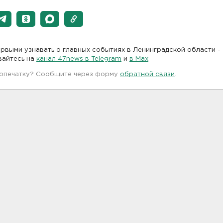
рвыми узнавать о главных событиях в Ленинградской области -
вайтесь на
канал 47news в Telegram
и
в Maх
 опечатку? Сообщите через форму
обратной связи
.