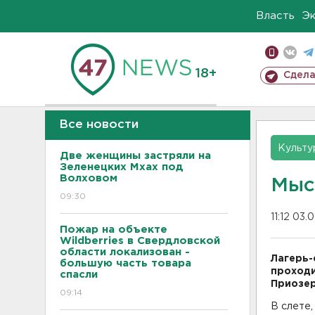
Власть
Э
18+
Сдела
Все новости
Культу
Две женщины застряли на
Зеленецких Мхах под
Волховом
Мыс
09:30
11:12 03.
Пожар на объекте
Wildberries в Свердловской
области локализован -
Лагерь-
большую часть товара
проходи
спасли
Приозер
09:14
В слете,