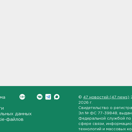
ма
©
47 новостей (47 news)
2026 г.
ти
Свидетельство о регистр
Эл № ФС 77-39848
, выда
льных данных
Федеральной службой по 
kie-файлов
сфере связи, информаци
технологий и массовых к