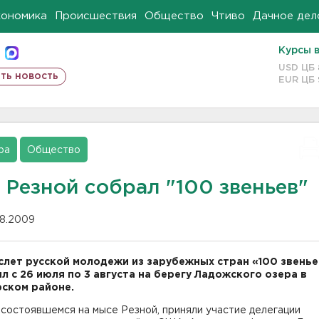
кономика
Происшествия
Общество
Чтиво
Дачное дел
Курсы 
USD ЦБ
ть новость
EUR ЦБ
ра
Общество
 Резной собрал "100 звеньев"
08.2009
слет русской молодежи из зарубежных стран «100 звенье
л с 26 июля по 3 августа на берегу Ладожского озера в
ском районе.
 состоявшемся на мысе Резной, приняли участие делегации