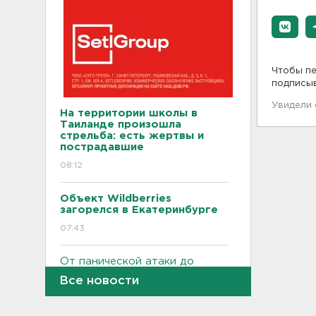
Чтобы пе
подписы
Увидели
На территории школы в
Таиланде произошла
стрельба: есть жертвы и
пострадавшие
08:12
Объект Wildberries
загорелся в Екатеринбурге
07:43
От панической атаки до
сердца. На что указывает пот
Все новости
23:03, 06.08.2026