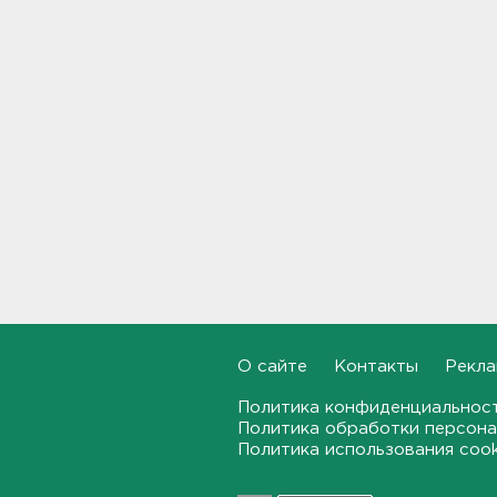
Староладожскую крепость
реставрируют. Как
собираются достроить
Тайничную башню
22:30, 06.08.2026
Мошенники меняют
общественные USB-зарядки.
Как уберечься от кражи
данных
22:02, 06.08.2026
От Wildberries — со справкой.
Как предпринимателям
подтвердить ущерб от атак
на склады
21:37, 06.08.2026
О сайте
Контакты
Рекла
Политика конфиденциальнос
Тело погибшего
Политика обработки персона
обнаружено после пожара в
Политика использования coo
Гатчине
21:12, 06.08.2026