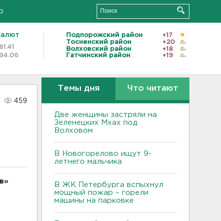
о
валют
Подпорожский район
+17
Тосненский район
+20
81.41
Волховский район
+18
94.06
Гатчинский район
+19
Темы дня
Что читают
459
Две женщины застряли на
Зеленецких Мхах под
Волховом
В Новогорелово ищут 9-
летнего мальчика
в»
В ЖК Петербурга вспыхнул
мощный пожар – горели
машины на парковке