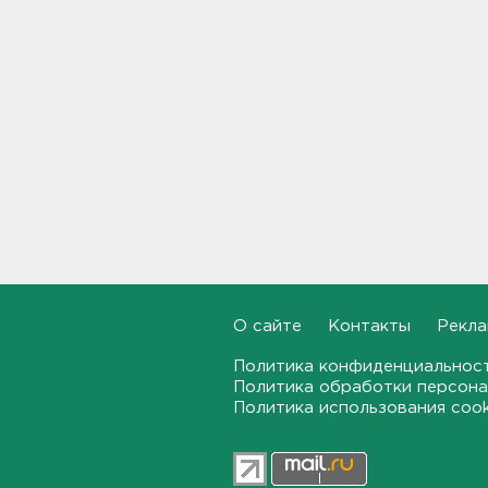
Задерживаются электрички
между Петербургом и
Ленобластью
19:57, 07.08.2026
В Гатчине два
спецтранспорта не поделили
дорогу
19:36, 07.08.2026
Медведи Бу и Тяпа из «Дома
тигра» в Ленобласти
долетели до Ирландии
19:17, 07.08.2026
О сайте
Контакты
Рекла
Больше десятка человек
Политика конфиденциальнос
утонули в Ленобласти за
Политика обработки персона
июль
Политика использования coo
18:58, 07.08.2026
Задерживаются "Сапсаны" из