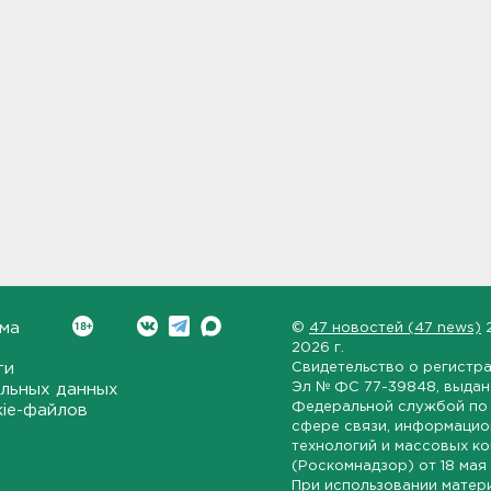
ма
©
47 новостей (47 news)
2026 г.
ти
Свидетельство о регистр
Эл № ФС 77-39848
, выда
льных данных
Федеральной службой по 
kie-файлов
сфере связи, информаци
технологий и массовых к
(Роскомнадзор) от
18 мая
При использовании матер