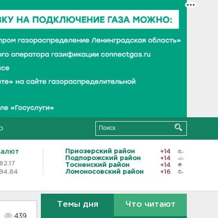
о
валют
Приозерский район
+14
Подпорожский район
+14
82.17
Тосненский район
+14
94.84
Ломоносовский район
+16
Темы дня
Что читают
439