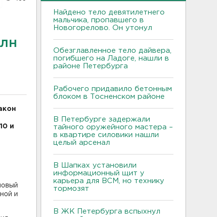
Найдено тело девятилетнего
мальчика, пропавшего в
Новогорелово. Он утонул
млн
Обезглавленное тело дайвера,
погибшего на Ладоге, нашли в
районе Петербурга
Рабочего придавило бетонным
блоком в Тосненском районе
акон
В Петербурге задержали
10 и
тайного оружейного мастера –
в квартире силовики нашли
целый арсенал
В Шапках установили
информационный щит у
карьера для ВСМ, но технику
новый
тормозят
ной и
В ЖК Петербурга вспыхнул