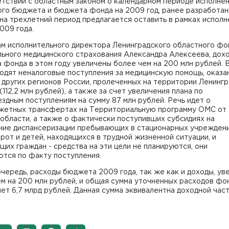
етствии с областным законом о календарном периоде исполне
ого бюджета и бюджета фонда на 2009 год, ранее разработа
а трехлетний период предлагается оставить в рамках исполн
009 года.
ам исполнительного директора Ленинградского областного фо
льного медицинского страхования Александра Алексеева, дох
фонда в этом году увеличены более чем на 200 млн рублей. 
одят неналоговые поступления за медицинскую помощь, оказ
других регионов России, пролеченных на территории Ленинг
(112,2 млн рублей), а также за счет увеличения плана по
здным поступлениям на сумму 87 млн рублей. Речь идет о
етных трансфертах на Территориальную программу ОМС от 
области, а также о фактически поступивших субсидиях на
ние диспансеризации пребывающих в стационарных учрежден
рот и детей, находящихся в трудной жизненной ситуации, и
их граждан - средства на эти цели не планируются, они
ются по факту поступления.
чередь, расходы бюджета 2009 года, так же как и доходы, ув
м на 200 млн рублей, и общая сумма уточненных расходов фо
ет 6,7 млрд рублей. Данная сумма эквивалентна доходной час