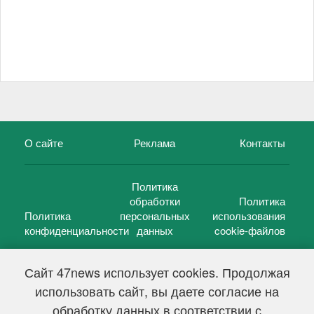
О сайте
Реклама
Контакты
Политика
обработки
Политика
Политика
персональных
использования
конфиденциальности
данных
cookie-файлов
Сайт 47news использует cookies. Продолжая
использовать сайт, вы даете согласие на
©
47 новостей (47 news)
2005 — 2026 г.
обработку данных в соответствии с
Свидетельство о регистрации СМИ Эл № ФС 77-39848, выдано