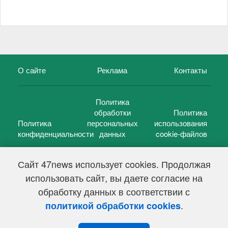
О сайте
Реклама
Контакты
Политика
обработки
Политика
Политика
персональных
использования
конфиденциальности
данных
cookie-файлов
Сайт 47news использует cookies. Продолжая
использовать сайт, вы даете согласие на
©
47 новостей (47 news)
2005 — 2026 г.
обработку данных в соответствии с
Свидетельство о регистрации СМИ Эл № ФС 77-39848, выдано
Федеральной службой по надзору в сфере связи,
.
политикой обработки cookies
информационных технологий и массовых коммуникаций
(Роскомнадзор) от 18 мая 2010г.