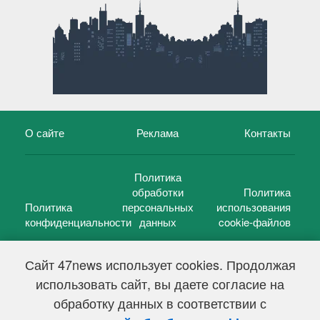
О сайте
Реклама
Контакты
Политика
обработки
Политика
Политика
персональных
использования
конфиденциальности
данных
cookie-файлов
Сайт 47news использует cookies. Продолжая
использовать сайт, вы даете согласие на
©
47 новостей (47 news)
2005 — 2026 г.
обработку данных в соответствии с
Свидетельство о регистрации СМИ Эл № ФС 77-39848, выдано
Федеральной службой по надзору в сфере связи,