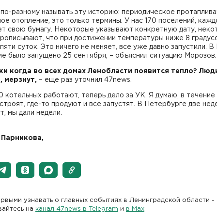
по-разному называть эту историю: периодическое протаплива
ое отопление, это только термины. У нас 170 поселений, кажд
ет свою бумагу. Некоторые указывают конкретную дату, нек
рописывают, что при достижении температуры ниже 8 градус
пяти суток. Это ничего не меняет, все уже давно запустили. В
е было запущено 25 сентября, – объяснил ситуацию Морозов.
аки когда во всех домах Ленобласти появится тепло? Люд
, мерзнут,
– еще раз уточнил 47news.
0 котельных работают, теперь дело за УК. Я думаю, в течение
строят, где-то продуют и все запустят. В Петербурге две нед
т, мы дали недели.
 Парникова,
рвыми узнавать о главных событиях в Ленинградской области -
вайтесь на
канал 47news в Telegram
и
в Maх