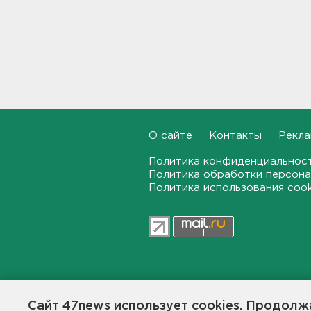
районе отомстил работнику
канализации пневматическим
пистолетом
10:59
Четыре девушки пострадали
от удара дрона в Брянской
области
10:39
О сайте
Контакты
Рекла
Трое подростков готовили
теракт на объекте
Политика конфиденциальнос
Росгвардии в Приморье
Политика обработки персона
Политика использования coo
10:14
"Буханка" и "Тенет"
столкнулись на дороге в
Лужском районе. Пострадала
девушка
09:55
47news.ru — независимое интерн
общественной жизни в Ленинград
Над регионами перехватили
Сайт 47news использует cookies. Продолжа