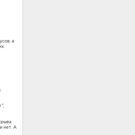
усов, а
их
,
",
срыва
и нет. А