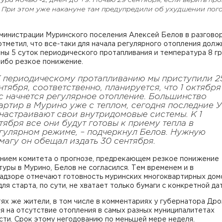
ура ночью -2, днем до +9. Ночью 29 сентября, если верить про
. При этом уже накануне там предупредили об ухудшении пог
министрации Муринского поселения Алексей Белов в разгово
тметил, что все-таки для начала регулярного отопления долж
ны 5 суток периодического протапливания и температура 8 г
либо резкое понижение.
К периодическому протапливанию мы приступили 2
нтября, соответственно, планируется, что 1 октября
с начнется регулярное отопление. Большинство
артир в Мурино уже с теплом, сегодня последние 
настраивают свои внутридомовые системы. К 1
тября все они будут готовы к приему тепла в
гулярном режиме, – подчеркнул Белов. Нужную
магу он обещал издать 30 сентября.
анием комитета о прогнозе, предрекающем резкое понижение
уры в Мурино, Белов не согласился. Тем временем и в
адзоре отмечают готовность муринских многоквартирных домо
для старта, по сути, не хватает только бумаги с конкретной да
ях же жители, в том числе в комментариях у губернатора Дро
 на отсутствие отопления в самых разных муниципалитетах
ти. Срок этому негодованию по меньшей мере неделя.