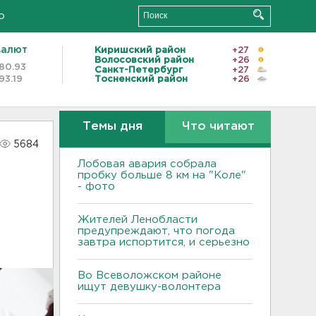
о
валют
Киришский район
+27
Волосовский район
+26
80.93
Санкт-Петербург
+27
93.19
Тосненский район
+26
Темы дня
Что читают
5684
Лобовая авария собрала
пробку больше 8 км на "Коле"
- фото
Жителей Ленобласти
предупреждают, что погода
завтра испортится, и серьезно
Во Всеволожском районе
ищут девушку-волонтера