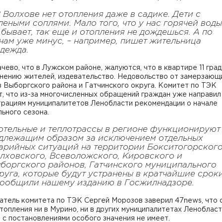
В Волхове нет отопления даже в садике. Дети с
леными соплями. Мало того, что у нас горячей воды
 бывает, так еще и отопления не дождешься. А по
чам уже минус, – например, пишет жительница
дежда.
чево, что в Лужском районе, жалуются, что в квартире 11 град
мнению жителей, издевательство. Недовольство от замерзающ
з Выборгского района и Гатчинского округа. Комитет по ТЭК
, что из-за многочисленных обращений граждан уже направил
трациям муниципалитетов Ленобласти рекомендации о начале
ьного сезона.
отельные и теплотрассы в регионе функционируют
длежащим образом за исключением отдельных
арийных ситуаций на территории Бокситогорского
лховского, Всеволожского, Кировского и
боргского районов, Гатчинского муниципального
руга, которые будут устранены в кратчайшие сроки
сообщили нашему изданию в Госжилнадзоре.
атель комитета по ТЭК Сергей Морозов заверил 47news, что 
топления ни в Мурино, ни в других муниципалитетах Ленобласт
 с постановлениями особого значения не имеет.