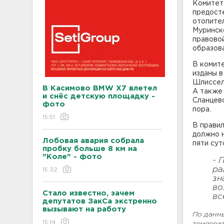
Комитет
предост
отопител
Муринско
правовой
образова
В комит
изданы в
Шлиссел
В Касимово BMW X7 влетел
А также 
и снёс детскую площадку -
Сланцевс
фото
пора.
15:51
В правил
должно н
Лобовая авария собрала
пяти сут
пробку больше 8 км на
"Коле" - фото
- 
ра
15:32
зн
во
Стало известно, зачем
вс
депутатов ЗакСа экстренно
вызывают на работу
По данн
15:14