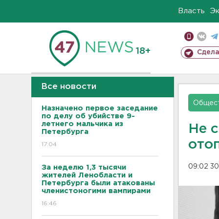
Власть
Э
18+
Сдела
Все новости
Общес
Назначено первое заседание
по делу об убийстве 9-
летнего мальчика из
Не с
Петербурга
ото
17:04
09:02 30
За неделю 1,3 тысячи
жителей Ленобласти и
Петербурга были атакованы
членистоногими вампирами
16:46