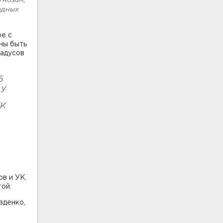
гнозам,
одных
ре с
ны быть
радусов
5
 у
УК
в и УК.
той.
зденко,