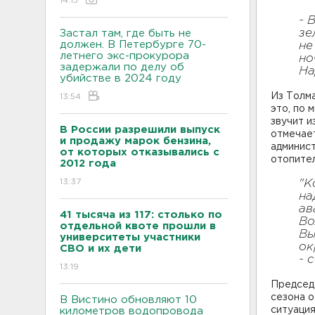
14:15
- 
зе
Застал там, где быть не
должен. В Петербурге 70-
не
летнего экс-прокурора
но
задержали по делу об
На
убийстве в 2024 году
Из Толма
13:54
это, по 
звучит и
В России разрешили выпуск
отмечает
и продажу марок бензина,
админис
от которых отказывались с
отопител
2012 года
13:37
"К
на
ав
41 тысяча из 117: столько по
Во
отдельной квоте прошли в
Вы
университеты участники
ок
СВО и их дети
- 
13:19
Председ
сезона о
В Вистино обновляют 10
ситуация
километров водопровода