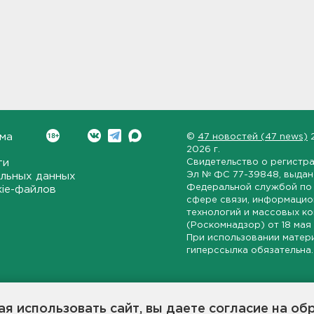
ма
©
47 новостей (47 news)
2026 г.
ти
Свидетельство о регистр
Эл № ФС 77-39848
, выда
льных данных
Федеральной службой по 
kie-файлов
сфере связи, информаци
технологий и массовых к
(Роскомнадзор) от
18 мая
При использовании матер
гиперссылка обязательна.
ет-издание, направленное на всестороннее освещение политиче
ской области, экономической и инвестиционной активности в ре
я использовать сайт, вы даете согласие на об