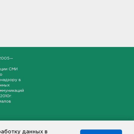
2005—
ации СМИ
но
надзору в
онных
оммуникаций
 2010г.
иалов
ской и
гионе.
работку данных в