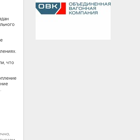
здан
ального
не
лениях.
и, что
опление
ение
.
ечно,