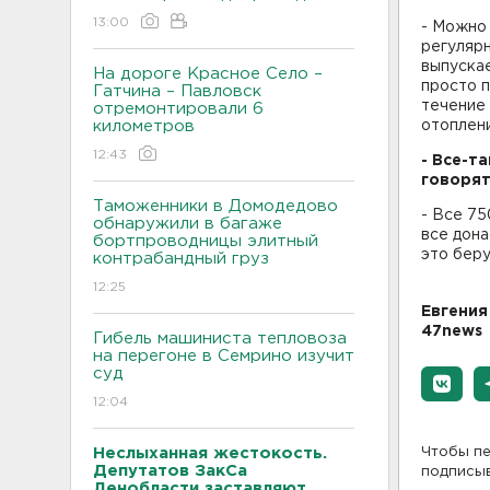
13:00
- Можно 
регулярн
выпуска
На дороге Красное Село –
просто п
Гатчина – Павловск
течение 
отремонтировали 6
километров
отоплени
12:43
- Все-т
говорят
Таможенники в Домодедово
- Все 75
обнаружили в багаже
все дона
бортпроводницы элитный
это беру
контрабандный груз
12:25
Евгения
47news
Гибель машиниста тепловоза
на перегоне в Семрино изучит
суд
12:04
Неслыханная жестокость.
Чтобы пе
Депутатов ЗакСа
подписы
Ленобласти заставляют