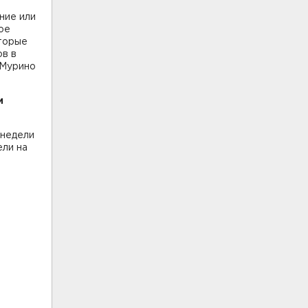
ние или
ое
оторые
ов в
 Мурино
и
 недели
ели на