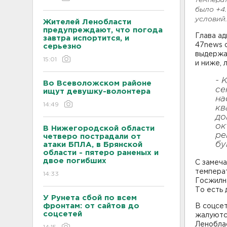
температ
было +4
условий.
Жителей Ленобласти
предупреждают, что погода
Глава ад
завтра испортится, и
47news о
серьезно
выдержа
15:01
и ниже, 
- 
Во Всеволожском районе
се
ищут девушку-волонтера
на
14:49
кв
до
ок
В Нижегородской области
ре
четверо пострадали от
бу
атаки БПЛА, в Брянской
области - пятеро раненых и
двое погибших
С замеч
температ
14:33
Госжилн
То есть 
У Рунета сбой по всем
фронтам: от сайтов до
В соцсет
соцсетей
жалуются
Леноблас