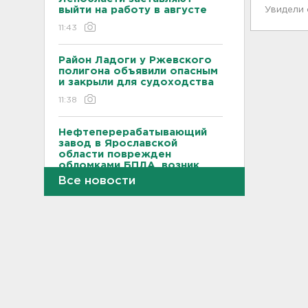
выйти на работу в августе
Увидели
11:43
Район Ладоги у Ржевского
полигона объявили опасным
и закрыли для судоходства
11:38
Нефтеперерабатывающий
завод в Ярославской
области поврежден
обломками БПЛА, возник
пожар
Все новости
11:33
МВД назвало штрафы
ГИБДД, которые нельзя
оплатить со скидкой: список
11:22
Подросток в Гатчинском