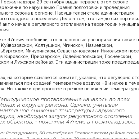
 Госжилнадзора 29 сентября выдал первое в этом сезоне
ережение по нарушению Правил подготовки и проведения
ьного сезона в регионе. Нарушителем стала администрация
го городского поселения. Дело в том, что там до сих пор не и
 акт о начале регулярного отопления на территории муницип
ния.
ете 47news сообщили, что аналогичные распоряжения также 
 Куйвозовском, Колтушком, Мгинском, Назиевском,
ьбургском, Мичуринском, Севастьяновском и Никольском посе
в Кировском, Приозерском, Лодейнопольском, Тосненском,
ком и Лужском районах. Эти администрации тоже предупредил
ах, на которые ссылается комитет, указано, что регулярно от
ачинаться при средней температуре воздуха +8 и ниже в теч
ок. Но также и при прогнозе о резком понижении температуры
Периодическое протапливание началось во всех
йонах и округах региона. Однако, учитывая
ачительное снижение температуры наружного
здуха, необходим запуск регулярного отопления
ех объектов, - пояснили 47news в Госжилнадзоре.
ым Росгидромета, 30 сентября во Всеволожском районе солн