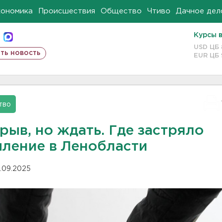
кономика
Происшествия
Общество
Чтиво
Дачное дел
Курсы 
USD ЦБ
ть новость
EUR ЦБ
тво
рыв, но ждать. Где застряло
пление в Ленобласти
.09.2025