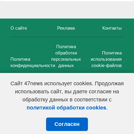
О сайте
Реклама
Контакты
Политика
обработки
Политика
Политика
персональных
использования
конфиденциальности
данных
cookie-файлов
Сайт 47news использует cookies. Продолжая
использовать сайт, вы даете согласие на
©
47 новостей (47 news)
2005 — 2026 г.
обработку данных в соответствии с
Свидетельство о регистрации СМИ Эл № ФС 77-39848, выдано
Федеральной службой по надзору в сфере связи,
.
политикой обработки cookies
информационных технологий и массовых коммуникаций
(Роскомнадзор) от 18 мая 2010г.
Согласен