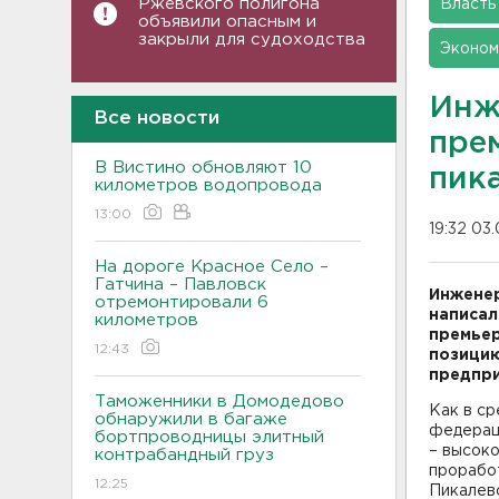
Ржевского полигона
Власть
объявили опасным и
закрыли для судоходства
Эконом
Инж
Все новости
пре
В Вистино обновляют 10
пик
километров водопровода
13:00
19:32 03
На дороге Красное Село –
Гатчина – Павловск
Инженер
отремонтировали 6
написал
километров
премьер
12:43
позицию
предпри
Таможенники в Домодедово
Как в ср
обнаружили в багаже
федерац
бортпроводницы элитный
– высок
контрабандный груз
проработ
12:25
Пикалев