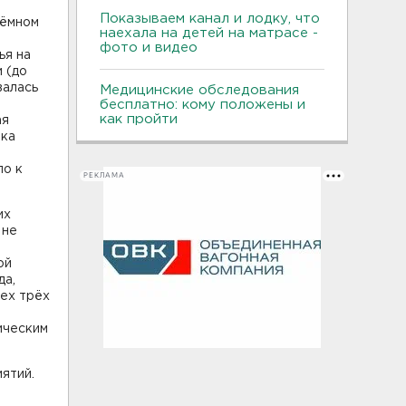
Показываем канал и лодку, что
зёмном
наехала на детей на матрасе -
фото и видео
ья на
и (до
валась
Медицинские обследования
бесплатно: кому положены и
как пройти
ая
ика
ло к
РЕКЛАМА
их
 не
ой
да,
ех трёх
ическим
ятий.