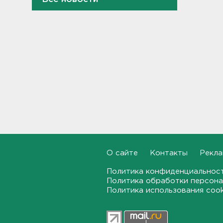
МВД назвало штрафы
ГИБДД, которые нельзя
оплатить со скидкой: список
11:22
Подросток в Гатчинском
районе отомстил работнику
канализации пневматическим
пистолетом
10:59
Четыре девушки пострадали
от удара дрона в Брянской
области
10:39
О сайте
Контакты
Рекла
Трое подростков готовили
Политика конфиденциальнос
теракт на объекте
Политика обработки персона
Росгвардии в Приморье
Политика использования coo
10:14
"Буханка" и "Тенет"