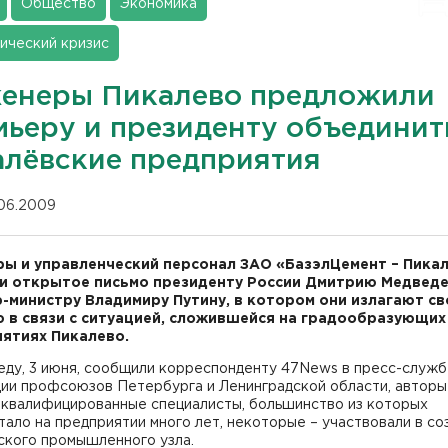
Общество
Экономика
ический кризис
енеры Пикалево предложили
мьеру и президенту объединит
алёвские предприятия
.06.2009
ы и управленческий персонал ЗАО «БазэлЦемент – Пика
и открытое письмо президенту России Дмитрию Медведе
-министру Владимиру Путину, в котором они излагают с
 в связи с ситуацией, сложившейся на градообразующих
ятиях Пикалево.
еду, 3 июня, сообщили корреспонденту 47News в пресс-служ
ии профсоюзов Петербурга и Ленинградской области, авторы
оквалифицированные специалисты, большинство из которых
ало на предприятии много лет, некоторые – участвовали в со
ского промышленного узла.