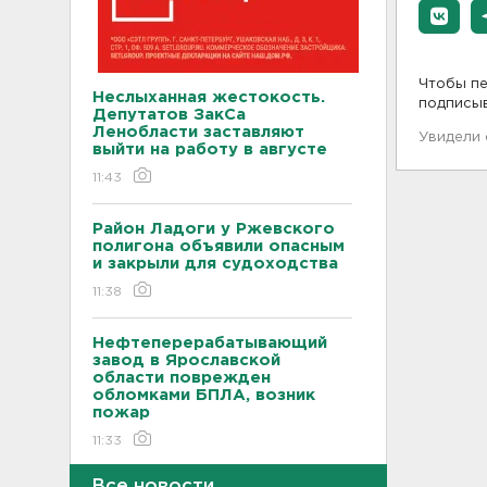
Чтобы пе
Неслыханная жестокость.
подписы
Депутатов ЗакСа
Ленобласти заставляют
Увидели
выйти на работу в августе
11:43
Район Ладоги у Ржевского
полигона объявили опасным
и закрыли для судоходства
11:38
Нефтеперерабатывающий
завод в Ярославской
области поврежден
обломками БПЛА, возник
пожар
11:33
Все новости