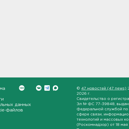
ма
©
47 новостей (47 news)
2026 г.
ти
Свидетельство о регистр
Эл № ФС 77-39848
, выда
льных данных
Федеральной службой по 
kie-файлов
сфере связи, информаци
технологий и массовых к
(Роскомнадзор) от
18 мая