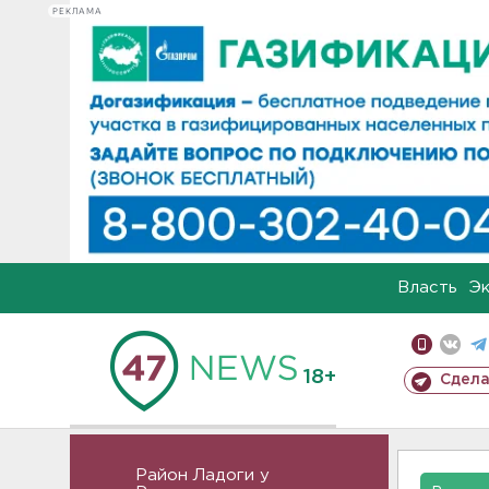
РЕКЛАМА
Власть
Э
18+
Сдела
Район Ладоги у