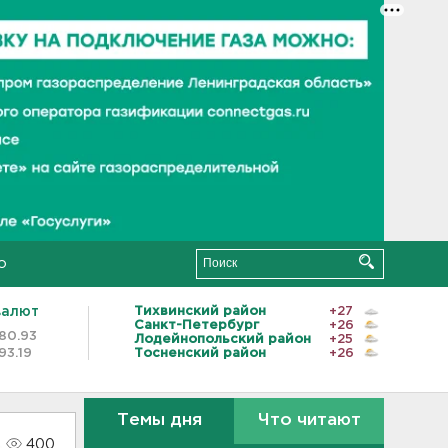
о
валют
Тихвинский район
+27
Санкт-Петербург
+26
80.93
Лодейнопольский район
+25
93.19
Тосненский район
+26
Темы дня
Что читают
400