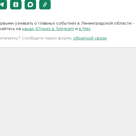
рвыми узнавать о главных событиях в Ленинградской области -
вайтесь на
канал 47news в Telegram
и
в Maх
 опечатку? Сообщите через форму
обратной связи
.