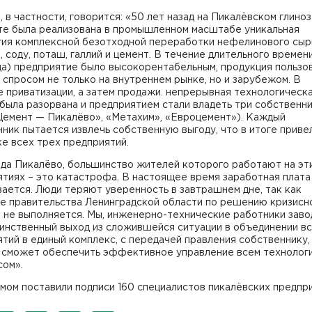
, в частности, говорится: «50 лет назад на Пикалёвском глино
те была реализована в промышленном масштабе уникальная
гия комплексной безотходной переработки нефелинового сыр
, соду, поташ, галлий и цемент. В течение длительного времен
да) предприятие было высокорентабельным, продукция пользо
спросом не только на внутреннем рынке, но и зарубежом. В
 приватизации, а затем продажи. непрерывная технологическ
была разорвана и предприятием стали владеть три собственн
Цемент — Пикалёво», «Метахим», «Евроцемент»). Каждый
ник пытается извлечь собственную выгоду, что в итоге приве
е всех трех предприятий.
ода Пикалёво, большинство жителей которого работают на эт
тиях – это катастрофа. В настоящее время заработная плата
ается. Люди теряют уверенность в завтрашнем дне, так как
е правительства Ленинградской области по решению кризисн
 не выполняется. Мы, инженерно-технические работники заво
инственный выход из сложившейся ситуации в объединении вс
тий в единый комплекс, с передачей правления собственнику,
 сможет обеспечить эффективное управление всем технолог
сом».
мом поставили подписи 160 специалистов пикалёвских предпри