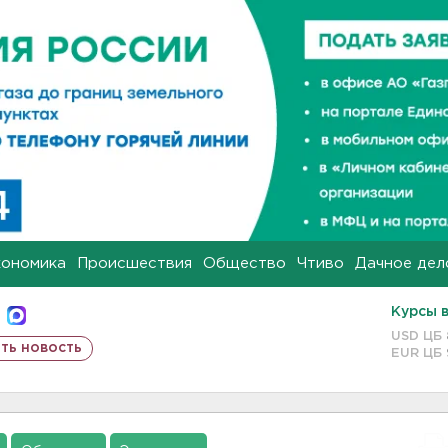
кономика
Происшествия
Общество
Чтиво
Дачное дел
Курсы 
USD ЦБ
ть новость
EUR ЦБ