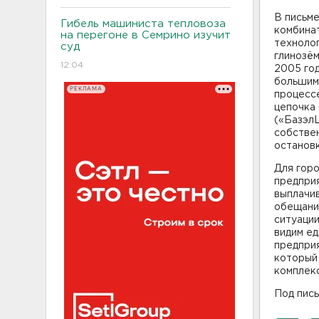
В письме
Гибель машиниста тепловоза
комбина
на перегоне в Семрино изучит
техноло
суд
глинозём
12:04
2005 го
большим 
РЕКЛАМА
процессе
цепочка 
(«Базэл
собствен
остановк
Для гор
предприя
выплачив
обещани
ситуации
видим ед
предприя
который
комплек
Под пись