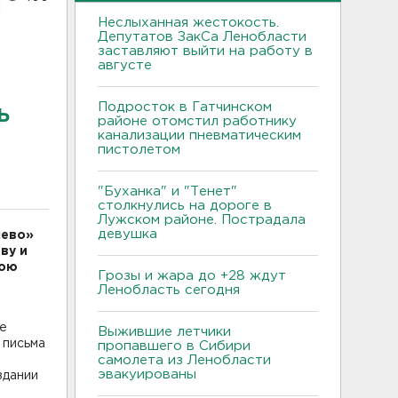
Неслыханная жестокость.
Депутатов ЗакСа Ленобласти
заставляют выйти на работу в
августе
Подросток в Гатчинском
ь
районе отомстил работнику
канализации пневматическим
пистолетом
"Буханка" и "Тенет"
столкнулись на дороге в
Лужском районе. Пострадала
девушка
лево»
ву и
вою
Грозы и жара до +28 ждут
Ленобласть сегодня
бе
Выжившие летчики
 письма
пропавшего в Сибири
самолета из Ленобласти
эвакуированы
здании