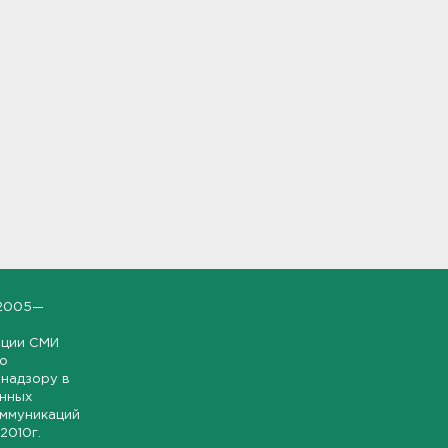
2005—
ации СМИ
но
надзору в
онных
оммуникаций
 2010г.