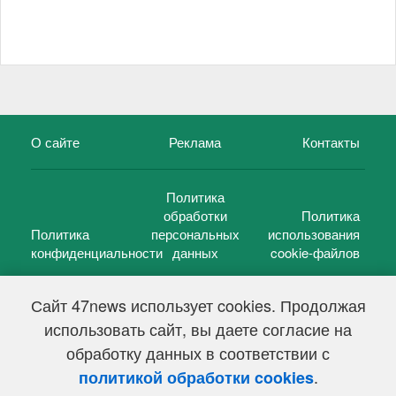
О сайте
Реклама
Контакты
Политика
обработки
Политика
Политика
персональных
использования
конфиденциальности
данных
cookie-файлов
Сайт 47news использует cookies. Продолжая
использовать сайт, вы даете согласие на
©
47 новостей (47 news)
2005 — 2026 г.
обработку данных в соответствии с
Свидетельство о регистрации СМИ Эл № ФС 77-39848, выдано
Федеральной службой по надзору в сфере связи,
.
политикой обработки cookies
информационных технологий и массовых коммуникаций