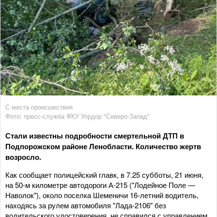
С места происшествия
Фото: пресс-служба ФКУ Упрдор "Северо-Запад"
Стали известны подробности смертельной ДТП в
Подпорожском районе Ленобласти. Количество жертв
возросло.
Как сообщает полицейский главк, в 7.25 субботы, 21 июня,
на 50-м километре автодороги А-215 ("Лодейное Поле —
Наволок"), около поселка Шеменичи 16-летний водитель,
находясь за рулем автомобиля "Лада-2106" без
водительского удостоверения, не справился с управлением