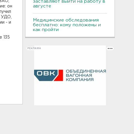
ЗАО,
заставляют выйти на работу в
августе
ие: он
лучил
о УДО,
Медицинские обследования
ии - и
бесплатно: кому положены и
как пройти
е 135
РЕКЛАМА