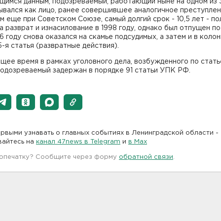
щимся данным, подозреваемый, работающий ныне на одном из 
ывался как лицо, ранее совершившее аналогичное преступлен
м еще при Советском Союзе, самый долгий срок - 10,5 лет - по
а разврат и изнасилование в 1998 году, однако был отпущен п
6 году снова оказался на скамье подсудимых, а затем и в колон
5-я статья (развратные действия).
щее время в рамках уголовного дела, возбужденного по стать
подозреваемый задержан в порядке 91 статьи УПК РФ.
рвыми узнавать о главных событиях в Ленинградской области -
вайтесь на
канал 47news в Telegram
и
в Maх
 опечатку? Сообщите через форму
обратной связи
.