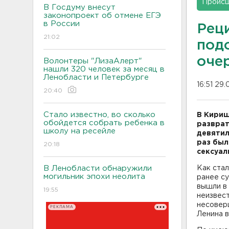
Проис
В Госдуму внесут
законопроект об отмене ЕГЭ
в России
Рец
21:02
под
оче
Волонтеры "ЛизаАлерт"
нашли 320 человек за месяц в
Ленобласти и Петербурге
16:51 29
20:40
Стало известно, во сколько
В Кириш
обойдется собрать ребенка в
разврат
школу на ресейле
девятил
раз был
20:18
сексуал
В Ленобласти обнаружили
Как ста
могильник эпохи неолита
ранее су
вышли в
19:55
неизвес
несовер
РЕКЛАМА
Ленина в