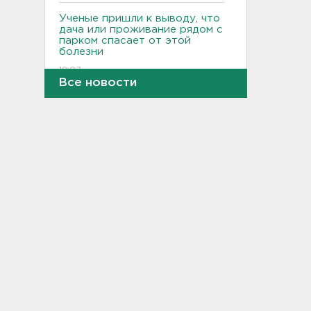
Ученые пришли к выводу, что
дача или проживание рядом с
парком спасает от этой
болезни
19:07
Все новости
Для иностранных
абитуриентов хотят ввести
экзамен по русскому
18:49
Смертельное ДТП
произошло на КАД у Низино
18:23
Наезд моторной лодки на
матрас с детьми в
Ленобласти стал уголовным
делом
18:22