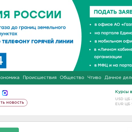
кономика
Происшествия
Общество
Чтиво
Дачное дел
Курсы 
USD ЦБ
ть новость
EUR ЦБ