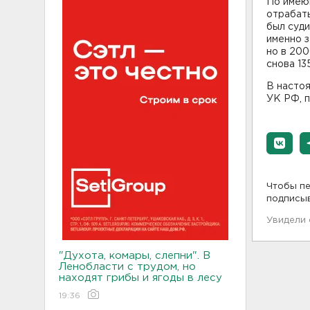
По имею
отрабат
был суди
именно з
но в 200
снова 13
В настоя
УК РФ, 
Чтобы пе
подписы
Увидели
"Духота, комары, слепни". В
Ленобласти с трудом, но
находят грибы и ягоды в лесу
19:36