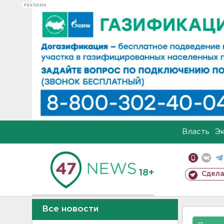
РЕКЛАМА
Власть
Э
18+
Сдела
Все новости