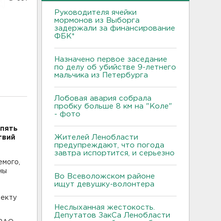
Руководителя ячейки
мормонов из Выборга
задержали за финансирование
ФБК*
Назначено первое заседание
по делу об убийстве 9-летнего
мальчика из Петербурга
Лобовая авария собрала
пробку больше 8 км на "Коле"
- фото
 пять
Жителей Ленобласти
твий
предупреждают, что погода
завтра испортится, и серьезно
емого,
ны
Во Всеволожском районе
ищут девушку-волонтера
пекту
Неслыханная жестокость.
Депутатов ЗакСа Ленобласти