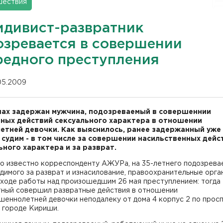
шествия
идивист-развратник
озревается в совершении
редного преступления
.05.2009
ах задержан мужчина, подозреваемый в совершеннии
ных действий сексуального характера в отношении
етней девочки. Как выяснилось, ранее задержанный уже
 судим - в том числе за совершении насильственных дейс
ьного характера и за разврат.
ло известно корреспонденту АЖУРа, на 35-летнего подозрева
димого за разврат и изнасилование, правоохранительные орга
 ходе работы над произошедшим 26 мая преступлением: тогда
тный совершил развратные действия в отношении
шеннолетней девочки неподалеку от дома 4 корпус 2 по прос
 городе Кириши.