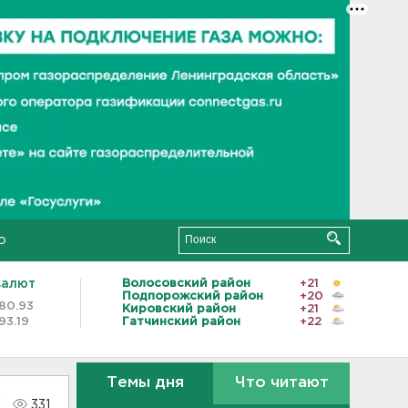
о
валют
Волосовский район
+21
Подпорожский район
+20
80.93
Кировский район
+21
93.19
Гатчинский район
+22
Темы дня
Что читают
331