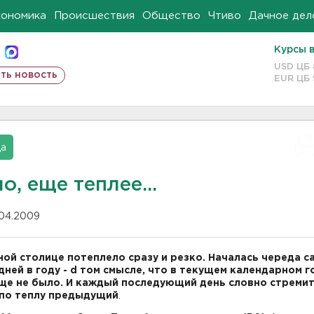
кономика
Происшествия
Общество
Чтиво
Дачное дел
Курсы 
USD ЦБ
ть новость
EUR ЦБ
да
о, еще теплее...
.04.2009
ной столице потеплело сразу и резко. Началась череда с
дней в году - d том смысле, что в текущем календарном г
ще не было. И каждый последующий день словно стреми
по теплу предыдущий
.