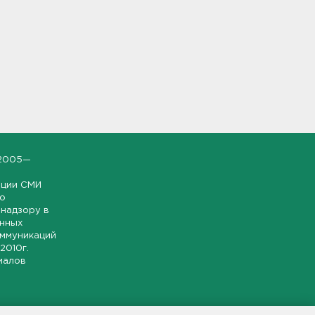
2005—
ации СМИ
но
надзору в
онных
оммуникаций
 2010г.
иалов
ской и