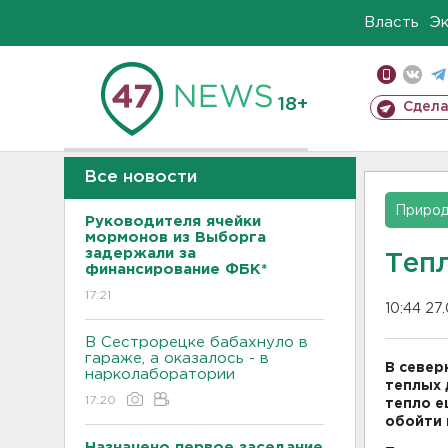
Власть
Э
18+
Сдела
Все новости
Приро
Руководителя ячейки
мормонов из Выборга
задержали за
Тепл
финансирование ФБК*
17:21
10:44 27
В Сестрорецке бабахнуло в
гараже, а оказалось - в
В север
нарколаборатории
теплых 
17:20
тепло е
обойти 
Назначено первое заседание