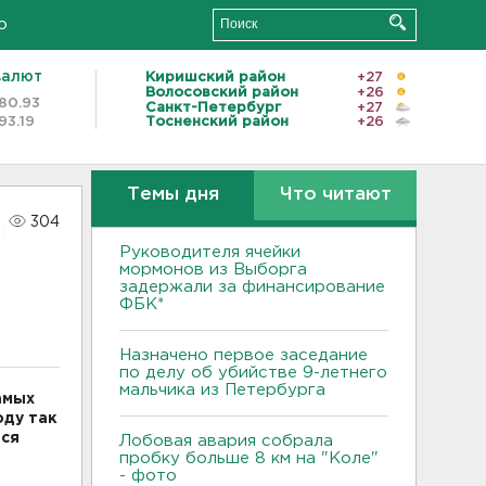
о
валют
Киришский район
+27
Волосовский район
+26
80.93
Санкт-Петербург
+27
93.19
Тосненский район
+26
Темы дня
Что читают
304
Руководителя ячейки
мормонов из Выборга
задержали за финансирование
ФБК*
Назначено первое заседание
по делу об убийстве 9-летнего
мальчика из Петербурга
амых
оду так
тся
Лобовая авария собрала
пробку больше 8 км на "Коле"
- фото