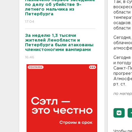
Так, в с
по делу об убийстве 9-
воскресе
летнего мальчика из
области 
Петербурга
температ
17:04
осадков.
области 
За неделю 1,3 тысячи
Сегодня,
жителей Ленобласти и
облачнос
Петербурга были атакованы
атмосфер
членистоногими вампирами
16:46
Сегодня 
и погоду
РЕКЛАМА
Санкт-Пе
прогреет
Атмосфер
рт. ст.
по мате
Чтобы пе