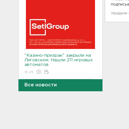
подписы
Увидели
"Казино-призрак" закрыли на
Лиговском. Нашли 211 игровых
автоматов
16:29
Все новости
Бомбоубежища во
Всеволожске обследуют за
1,6 млн рублей
16:10
В Касимово BMW X7 влетел
и снёс детскую площадку -
фото