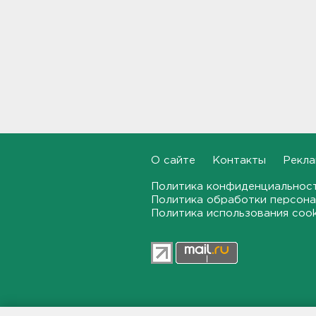
15:51
Лобовая авария собрала
пробку больше 8 км на
"Коле" - фото
15:32
Стало известно, зачем
депутатов ЗакСа экстренно
вызывают на работу
15:14
О сайте
Контакты
Рекла
Политика конфиденциальнос
Жителей Ленобласти
Политика обработки персона
предупреждают, что погода
завтра испортится, и
Политика использования coo
серьезно
15:01
Во Всеволожском районе
ищут девушку-волонтера
14:49
47news.ru — независимое интерн