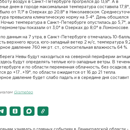
убботу воздух в Санкт-Петербурге прогрелся до 13,8°. А в
нье днем в городе максимальная температура составила 17,8°,
было от 11,1° в Озерках до 20,8° в Николаевском. Среднесуточ
ура превысила климатическую норму на 3-4°. День обошелся
 Ночью температура в Санкт-Петербурге опустилась до 5,7°, а
термометры показали от 3,0° в Озерках до 8,0° в Ломоносове.
 по данным на 7 утра, в Санкт-Петербурге отмечалась 10-балл
ть верхнего яруса, юго-западный ветер 2 м/с, температура 9,2
ное давление 760 мм рт. ст., относительная влажность 64 %.
берега Невы будут находиться на северной периферии антици
 здесь будут определять теплые юго-западные ветры. В течени
тербурге и по области переменная облачность, без осадков, 
ся до +17…+19°, по области ожидается от 16 до 21 тепла.
ное давление будет слабо падать и в середине дня составит
риалам
Gismeteo
рвыми узнавать о главных событиях в Ленинградской области -