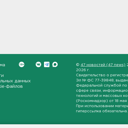
ма
©
47 новостей (47 news)
2026 г.
ти
Свидетельство о регистр
Эл № ФС 77-39848
, выда
льных данных
Федеральной службой по 
kie-файлов
сфере связи, информаци
технологий и массовых к
(Роскомнадзор) от
18 мая
При использовании матер
гиперссылка обязательна.
ет-издание, направленное на всестороннее освещение политиче