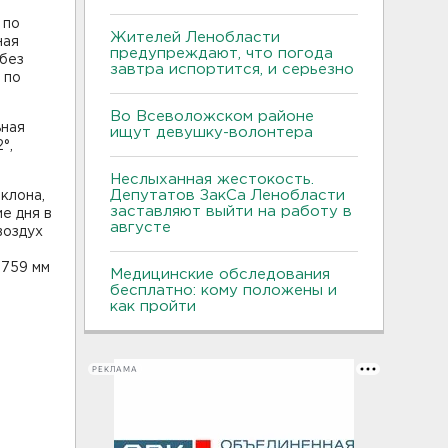
 по
Жителей Ленобласти
ная
предупреждают, что погода
 без
завтра испортится, и серьезно
 по
Во Всеволожском районе
ьная
ищут девушку-волонтера
°,
Неслыханная жестокость.
Депутатов ЗакСа Ленобласти
клона,
заставляют выйти на работу в
е дня в
августе
воздух
 759 мм
Медицинские обследования
бесплатно: кому положены и
как пройти
РЕКЛАМА