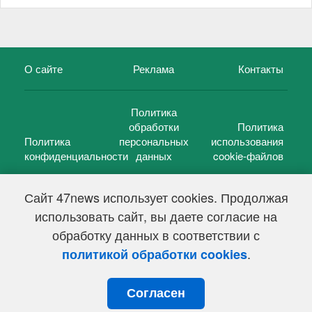
О сайте
Реклама
Контакты
Политика
обработки
Политика
Политика
персональных
использования
конфиденциальности
данных
cookie-файлов
Сайт 47news использует cookies. Продолжая
использовать сайт, вы даете согласие на
©
47 новостей (47 news)
2005 — 2026 г.
обработку данных в соответствии с
Свидетельство о регистрации СМИ Эл № ФС 77-39848, выдано
Федеральной службой по надзору в сфере связи,
.
политикой обработки cookies
информационных технологий и массовых коммуникаций
(Роскомнадзор) от 18 мая 2010г.
Согласен