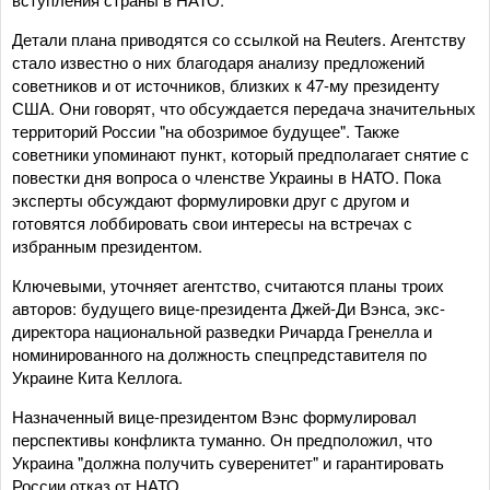
Детали плана приводятся со ссылкой на Reuters. Агентству
стало известно о них благодаря анализу предложений
советников и от источников, близких к 47-му президенту
США. Они говорят, что обсуждается передача значительных
территорий России "на обозримое будущее". Также
советники упоминают пункт, который предполагает снятие с
повестки дня вопроса о членстве Украины в НАТО. Пока
эксперты обсуждают формулировки друг с другом и
готовятся лоббировать свои интересы на встречах с
избранным президентом.
Ключевыми, уточняет агентство, считаются планы троих
авторов: будущего вице-президента Джей-Ди Вэнса, экс-
директора национальной разведки Ричарда Гренелла и
номинированного на должность спецпредставителя по
Украине Кита Келлога.
Назначенный вице-президентом Вэнс формулировал
перспективы конфликта туманно. Он предположил, что
Украина "должна получить суверенитет" и гарантировать
России отказ от НАТО.