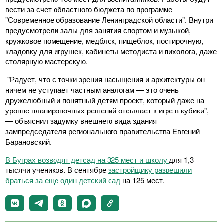
вести за счет областного бюджета по программе
"Современное образование Ленинградской области". Внутри
предусмотрели залы для занятия спортом и музыкой,
кружковое помещение, медблок, пищеблок, постирочную,
кладовку для игрушек, кабинеты методиста и пихолога, даже
столярную мастерскую.
"Радует, что с точки зрения насыщения и архитектуры он
ничем не уступает частным аналогам — это очень
дружелюбный и понятный детям проект, который даже на
уровне планировочных решений отсылает к игре в кубики",
— объяснил задумку внешнего вида здания
зампредседателя регионального правительства Евгений
Барановский.
В Буграх возводят детсад на 325 мест и школу
для 1,3
тысячи учеников. В сентябре
застройщику разрешили
браться за еще один детский сад
на 125 мест.