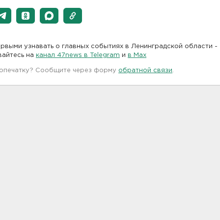
рвыми узнавать о главных событиях в Ленинградской области -
вайтесь на
канал 47news в Telegram
и
в Maх
 опечатку? Сообщите через форму
обратной связи
.