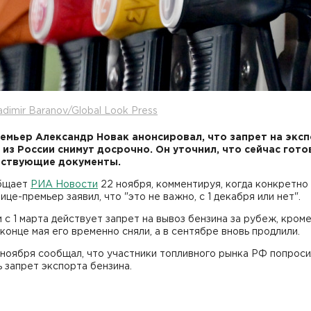
adimir Baranov/Global Look Press
емьер Александр Новак анонсировал, что запрет на экс
 из России снимут досрочно. Он уточнил, что сейчас гото
тствующие документы.
бщает
РИА Новости
22 ноября, комментируя, когда конкретно
вице-премьер заявил, что "это не важно, с 1 декабря или нет".
 с 1 марта действует запрет на вывоз бензина за рубеж, кром
конце мая его временно сняли, а в сентябре вновь продлили.
 ноября сообщал, что участники топливного рынка РФ попроси
 запрет экспорта бензина.