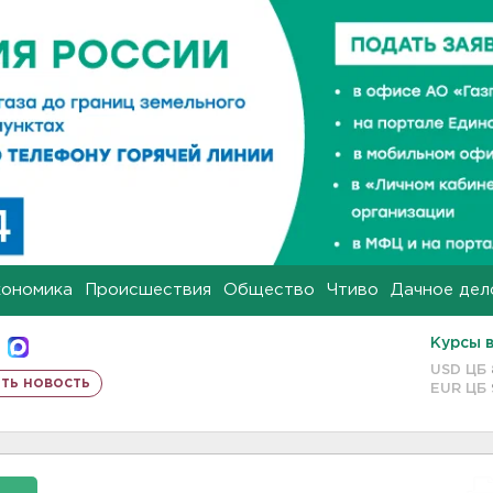
кономика
Происшествия
Общество
Чтиво
Дачное дел
Курсы 
USD ЦБ
ть новость
EUR ЦБ