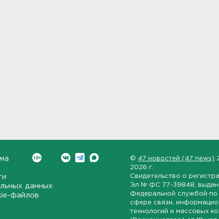
ма
©
47 новостей (47 news)
2026 г.
ти
Свидетельство о регистр
Эл № ФС 77-39848
, выда
льных данных
Федеральной службой по 
kie-файлов
сфере связи, информаци
технологий и массовых к