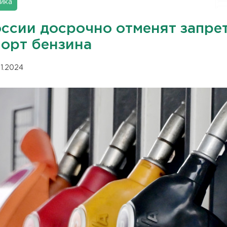
ика
оссии досрочно отменят запрет
порт бензина
11.2024