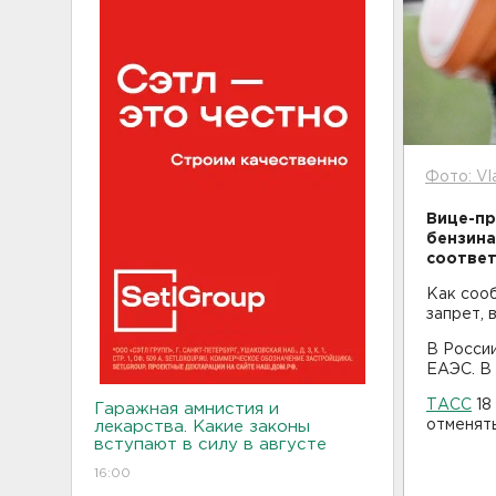
Фото: Vl
Вице-пр
бензина
соотве
Как соо
запрет, 
В России
ЕАЭС. В 
ТАСС
18
Гаражная амнистия и
отменять
лекарства. Какие законы
вступают в силу в августе
16:00