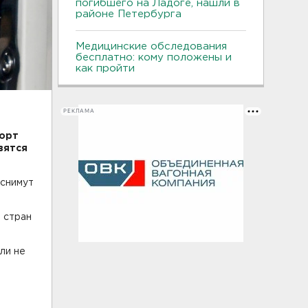
погибшего на Ладоге, нашли в
районе Петербурга
Медицинские обследования
бесплатно: кому положены и
как пройти
РЕКЛАМА
порт
вятся
 снимут
е стран
ли не