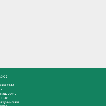
2005—
ации СМИ
но
надзору в
онных
оммуникаций