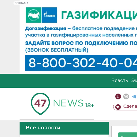
РЕКЛАМА
Власть
Э
18+
Сдела
Все новости