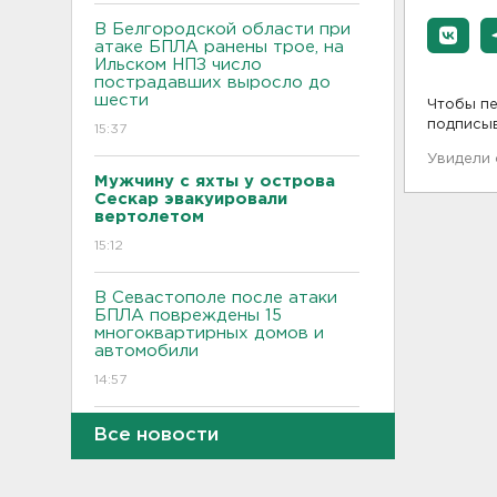
В Белгородской области при
атаке БПЛА ранены трое, на
Ильском НПЗ число
пострадавших выросло до
шести
Чтобы пе
подписы
15:37
Увидели
Мужчину с яхты у острова
Сескар эвакуировали
вертолетом
15:12
В Севастополе после атаки
БПЛА повреждены 15
многоквартирных домов и
автомобили
14:57
Скончался отец футболиста
Все новости
Месси
14:38