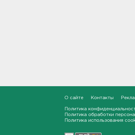
После нападения на бригаду
скорой в Красном Селе
возбудили уголовное дело
13:50
Террикон в Сланцах тушат
52-й день. Жители мечтают
о свежем воздухе
13:30
"Больше не буду". Водителю
пришлось объясняться за
опасный дрифт на
Суворовском
12:56
О сайте
Контакты
Рекла
После пожара на складе
Политика конфиденциальнос
“Ленты” в Красном Бору в
Политика обработки персона
магазинах сократился
Политика использования coo
ассортимент
12:35