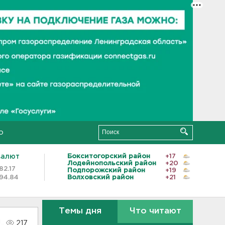
о
валют
Бокситогорский район
+17
Лодейнопольский район
+20
82.17
Подпорожский район
+19
94.84
Волховский район
+21
Темы дня
Что читают
217