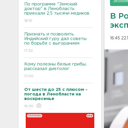
Эконом
По программе "Земский
доктор" в Ленобласть
приехали 2,5 тысячи медиков
В Р
18:10
экс
Признать и позволить.
16:45 22.
Индийский гуру дал советы
по борьбе с выгоранием
17:32
Кому полезны белые грибы,
рассказал диетолог
17:00
От шести до 25 с плюсом -
погода в Ленобласти на
воскресенье
16:30
РЕКЛАМА