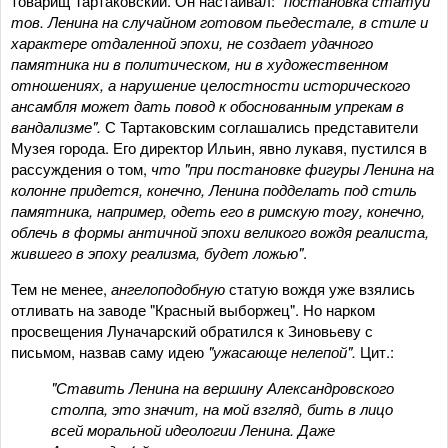
товарищ Тартаковский. Он настаивал:
"постановка статуи
тов. Ленина на случайном готовом пьедестале, в стиле и
характере отдаленной эпохи, не создает удачного
памятника ни в политическом, ни в художественном
отношениях, а нарушение целостности исторического
ансамбля может дать повод к обоснованным упрекам в
вандализме".
С Тартаковским соглашались представители
Музея города. Его директор Ильин, явно лукавя, пустился в
рассуждения о том,
что "при постановке фигуры Ленина на
колонне придется, конечно, Ленина подделать под стиль
памятника, например, одеть его в римскую тогу, конечно,
облечь в формы античной эпохи великого вождя реалиста,
жившего в эпоху реализма, будет ложью"
.
Тем не менее,
ангелоподобную
статую вождя уже взялись
отливать на заводе "Красный выборжец". Но нарком
просвещения Луначарский обратился к Зиновьеву с
письмом, назвав саму идею
"ужасающе нелепой".
Цит.:
"Ставить Ленина на вершину Александровского
столпа, это значит, на мой взгляд, бить в лицо
всей моральной идеологии Ленина. Даже