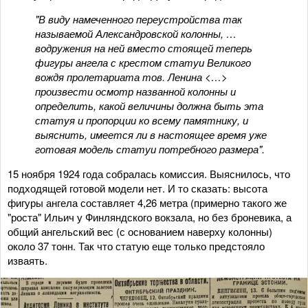
"В виду намеченного переустройства так
называемой Александровской колонны, …
водружения на ней вместо стоящей теперь
фигуры ангела с крестом статуи Великого
вождя пролетариата тов. Ленина <…>
произвести осмотр названной колонны и
определить, какой величины должна быть эта
статуя и пропорции ко всему памятнику, и
выяснить, имеется ли в настоящее время уже
готовая модель статуи потребного размера".
15 ноября 1924 года собралась комиссия. Выяснилось, что
подходящей готовой модели нет. И то сказать: высота
фигуры ангела составляет 4,26 метра (примерно такого же
"роста" Ильич у Финляндского вокзала, но без броневика, а
общий ангельский вес (с основанием наверху колонны)
около 37 тонн. Так что статую еще только предстояло
изваять.