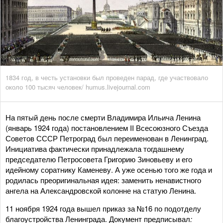
1834 год, в честь установки был проведен парад, где участвовало
около 100 тысяч человек/ humus.livejournal.com
На пятый день после смерти Владимира Ильича Ленина
(январь 1924 года) постановлением II Всесоюзного Съезда
Советов СССР Петроград был переименован в Ленинград.
Инициатива фактически принадлежала тогдашнему
председателю Петросовета Григорию Зиновьеву и его
идейному соратнику Каменеву. А уже осенью того же года и
родилась преоригинальная идея: заменить ненавистного
ангела на Александровской колонне на статую Ленина.
11 ноября 1924 года вышел приказ за №16 по подотделу
благоустройства Ленинграда. Документ предписывал
: