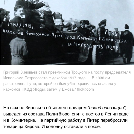
Григорий Зиновьев стал преемником Троцкого на посту председателя
Исполкома Петросовета с декабря 1917 года … В 1936-ом
расстрелян. Пуля, которой он был убит, хранилась сначала у
наркомов НКВД Ягоды, затем у Ежова./ flickr.com
Но вскоре Зиновьев объявлен главарем
"новой оппозиции",
выведен из состава Политбюро, снят с постов в Ленинграде
и в Коминтерне. На партийную работу в Питер перебросили
товарища Кирова. И колонну оставили в покое.