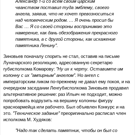
Александр 1-й со всем своим царским
чванством поставил туда эмблему, своего
ангела, заявив, что не хочет превозноситься
над человеческим родом. … Я очень просил бы
Вас … Я со своей стороны воспринимаю это
намерение, как дань обезображения прекрасного
памятника, а с другой стороны, как искажение
памятника Ленину".
Зиновьев поначалу спорить не стал, оставив на письме
Луначарского резолюцию, адресованную секретарю
губисполкома Комарову:
"Ну их к черту. Оставимте им
колонну с их "ампирным" ангелом"
. Но ангел с
императорским ликом по-прежнему не давал ему покоя, и на
очередном заседании Ленгубисполкома Зиновьев продавил
альтернативное решение: раз Ильич не подходит, можно
попробовать водрузить на вершину колонны фигуру
красноармейца или рабочего. Был объявлен Конкурс и на
это.
"Техническое задание"
преоригинально расписал член
исполкома М. Худяков
:
"Надо так сделать памятник, чтобы он был со