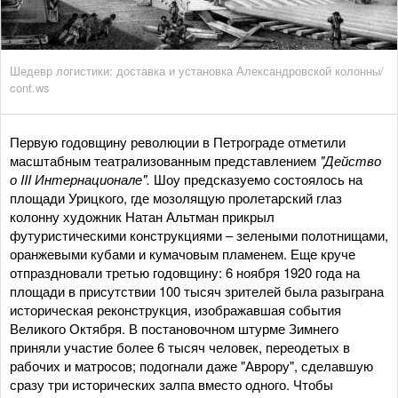
Шедевр логистики: доставка и установка Александровской колонны/
cont.ws
Первую годовщину революции в Петрограде отметили
масштабным театрализованным представлением
"Действо
о
III
Интернационале".
Шоу предсказуемо состоялось на
площади Урицкого, где мозолящую пролетарский глаз
колонну художник Натан Альтман прикрыл
футуристическими конструкциями – зелеными полотнищами,
оранжевыми кубами и кумачовым пламенем. Еще круче
отпраздновали третью годовщину: 6 ноября 1920 года на
площади в присутствии 100 тысяч зрителей была разыграна
историческая реконструкция, изображавшая события
Великого Октября. В постановочном штурме Зимнего
приняли участие более 6 тысяч человек, переодетых в
рабочих и матросов; подогнали даже "Аврору", сделавшую
сразу три исторических залпа вместо одного. Чтобы