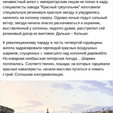
ненавистный ангел с императорским лицом не попал в кадр,
специалисты завода "Красный треугольник" изготовили
специальную резиновую красную звезду и умудрились
напялить на колонну сверху. Однако ночью подул сильный
ветер, звезда начала опасно раскачиваться и охранник,
выставленный у колонны, недолго думая, расстрелял сей
резиновый декор из винтовки. Дальше – больше.
К революционному параду в честь четвертой годовщины
ангела задрапировали гирляндой красных воздушных
шариков, спущенных с зависшего над колонной дирижабля.
Но коварная ноябрьская питерская погода …Шарики
полопались. Соответственно, лошади, на которых гарцевали
красные кавалеристы, начали массово пугаться и ломать
строй. Сплошная контрреволюция.