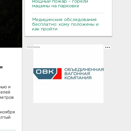
мощный пожар – горели
машины на парковке
Медицинские обследования
бесплатно: кому положены и
как пройти
РЕКЛАМА
ии
чью и
телей
 метров
 ноября
елтый