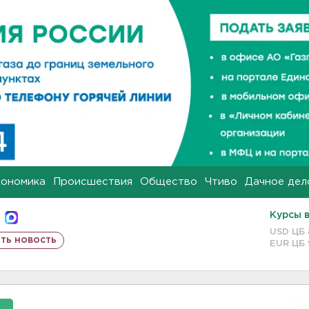
кономика
Происшествия
Общество
Чтиво
Дачное дел
Курсы 
USD ЦБ
ть новость
EUR ЦБ