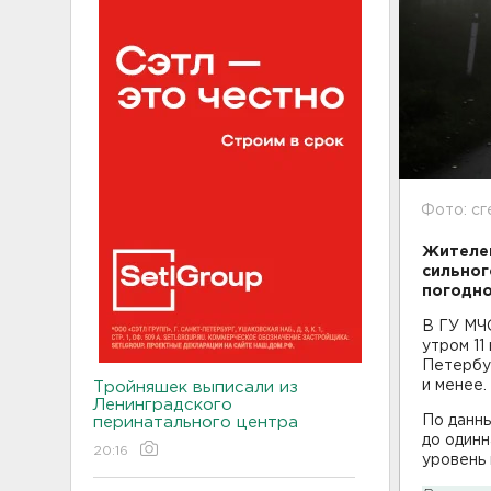
Фото: сг
Жителей
сильног
погодно
В ГУ МЧС
утром 11
Петербур
и менее.
Тройняшек выписали из
Ленинградского
По данны
перинатального центра
до одинн
20:16
уровень 