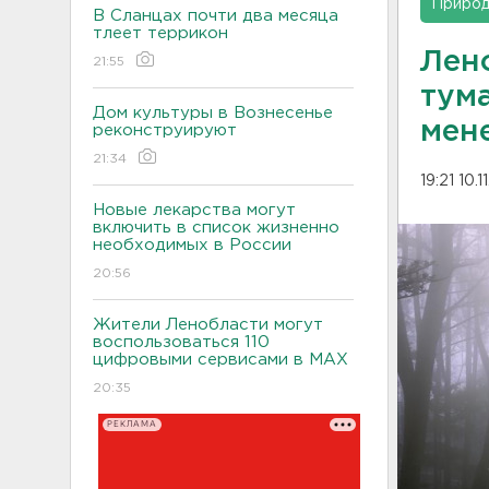
Приро
В Сланцах почти два месяца
тлеет террикон
Лен
21:55
тума
Дом культуры в Вознесенье
мен
реконструируют
21:34
19:21 10.
Новые лекарства могут
включить в список жизненно
необходимых в России
20:56
Жители Ленобласти могут
воспользоваться 110
цифровыми сервисами в МАХ
20:35
РЕКЛАМА