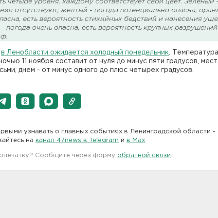
ть четыре уровня, каждому соответствует свой цвет. Зеленый 
ия отсутствуют; желтый - погода потенциально опасна; оран
пасна, есть вероятность стихийных бедствий и нанесения уще
– погода очень опасна, есть вероятность крупных разрушений
оф.
,
в Ленобласти ожидается холодный понедельник
. Температур
ночью 11 ноября составит от нуля до минус пяти градусов, мес
сьми, днем - от минус одного до плюс четырех градусов.
рвыми узнавать о главных событиях в Ленинградской области -
вайтесь на
канал 47news в Telegram
и
в Maх
 опечатку? Сообщите через форму
обратной связи
.