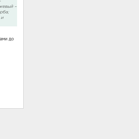
–
жевый –
рба;
 и
а
тами до