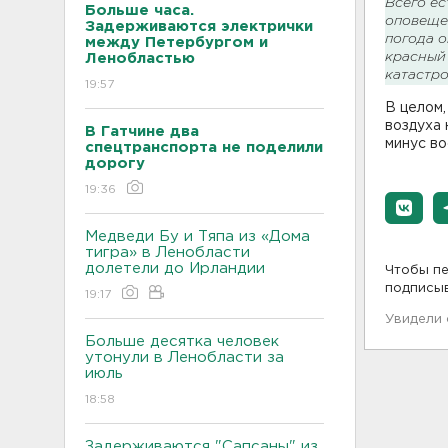
Всего ес
Больше часа.
оповещен
Задерживаются электрички
погода о
между Петербургом и
красный 
Ленобластью
катастр
19:57
В целом
воздуха 
В Гатчине два
минус во
спецтранспорта не поделили
дорогу
19:36
Медведи Бу и Тяпа из «Дома
тигра» в Ленобласти
долетели до Ирландии
Чтобы пе
подписы
19:17
Увидели
Больше десятка человек
утонули в Ленобласти за
июль
18:58
Задерживаются "Сапсаны" из