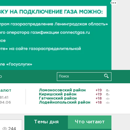
о
валют
Ломоносовский район
+19
Киришский район
+19
81.41
Гатчинский район
+18
94.06
Лодейнопольский район
+18
Темы дня
Что читают
244